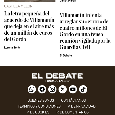
Daniel Martín
CASTILLA Y LEÓN
La letra pequeña del
Villamanín intenta
acuerdo de Villamanín
arreglar su «error» de
que deja en el aire más
cuatro millones de El
de un millón de euros
Gordo en una tensa
del Gordo
reunión vigilada por la
Guardia Civil
Lorena Torío
El Debate
QUIÉNES SOMOS
CONTÁCTANOS
TÉRMINOS Y CONDICIONES
P. DE PRIVACIDAD
P. DE COOKIES
P. DE COMENTARIOS