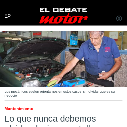
Menú
INICIA
SESIÓ
Los mecánicos suelen orientarnos en estos casos, sin olvidar que es su
negocio
Mantenimiento
Lo que nunca debemos