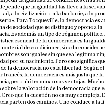
mpedir la igualdad de condiciones en su sen
 depende que la igualdad las lleve a la serv
rtad, a la civilización o a la barbarie, a la pr
iseria». Para Tocqueville, la democracia es 
a de sociedad que se distingue y opone a la
acia. Es además un tipo de régimen político.
ística esencial de la democracia es la iguald
 material de condiciones, sino la considerac
hombres son iguales sin que sea legítima ni
dad por su nacimiento. Pero eso significa qu
 de la democracia no es la libertad. Según el
 francés, la democracia es más justa que la
acia, pero ahí terminan sus ventajas. Mucho
 sobre la valoración de la democracia que e
 Creo que la cuestión no es muy compleja. D
ia parten dos caminos. Uno conduce a la li