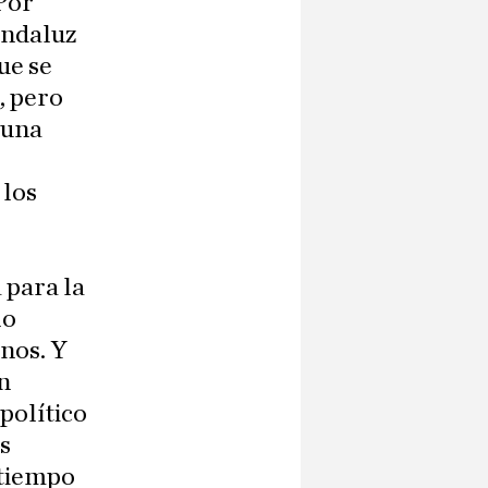
Por
andaluz
ue se
, pero
 una
 los
 para la
lo
nos. Y
n
político
s
 tiempo