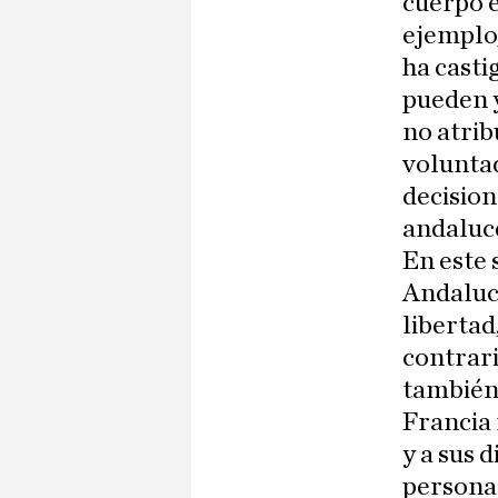
cuerpo e
ejemplo
ha casti
pueden y
no atrib
voluntad
decision
andaluc
En este 
Andalucí
libertad
contrari
también
Francia 
y a sus 
personal