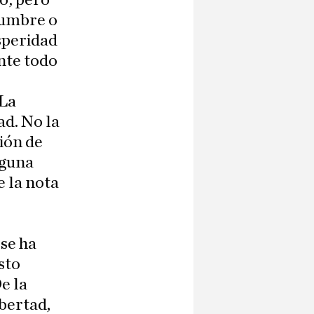
o; pero
idumbre o
osperidad
ante todo
 La
ad. No la
ión de
nguna
e la nota
 se ha
sto
e la
bertad,