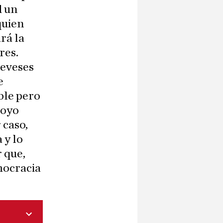
d un
quien
rá la
res.
reveses
e
ble pero
poyo
 caso,
 y lo
r que,
mocracia