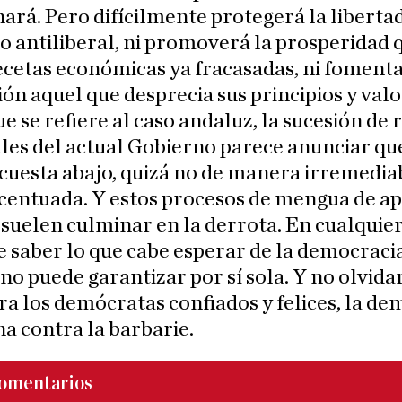
ará. Pero difícilmente protegerá la liberta
 antiliberal, ni promoverá la prosperidad 
ecetas económicas ya fracasadas, ni fomenta
ción aquel que desprecia sus principios y valo
ue se refiere al caso andaluz, la sucesión de 
les del actual Gobierno parece anunciar qu
cuesta abajo, quizá no de manera irremedia
acentuada. Y estos procesos de mengua de a
suelen culminar en la derrota. En cualquier
 saber lo que cabe esperar de la democracia
 no puede garantizar por sí sola. Y no olvida
ra los demócratas confiados y felices, la de
a contra la barbarie.
omentarios