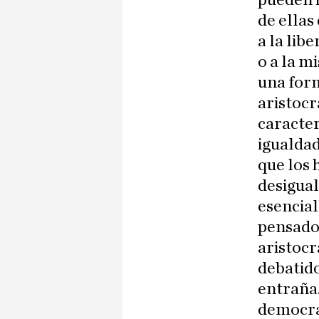
pueden i
de ellas
a la libe
o a la m
una form
aristocr
caracter
igualdad
que los 
desigual
esencial
pensador
aristocr
debatido
entraña.
democrac