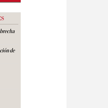
ES
a brecha
ación de