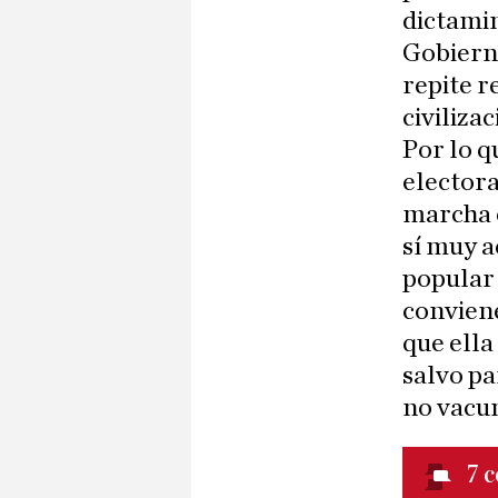
dictamin
Gobierno
repite r
civiliza
Por lo q
electora
marcha 
sí muy 
popular 
conviene
que ella
salvo pa
no vacun
7
c