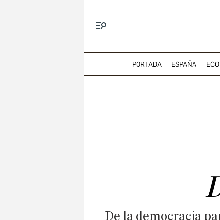
Menú
PORTADA
ESPAÑA
ECO
D
De la democracia par