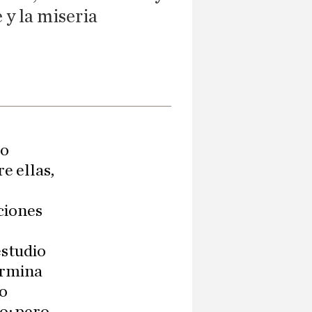
 y la miseria
mo
e ellas,
ciones
estudio
ermina
no