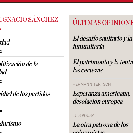
 IGNACIO SÁNCHEZ
ÚLTIMAS OPINION
A
El desafío sanitario y l
rdad
inmunitaria
43
El patrimonio y la tent
litización de la
las certezas
dad
32
HERMANN TERTSCH
Esperanza americana,
idad de los partidos
desolación europea
50
LUÍS POUSA
durismo
La otra patrona de los
columnistas
18