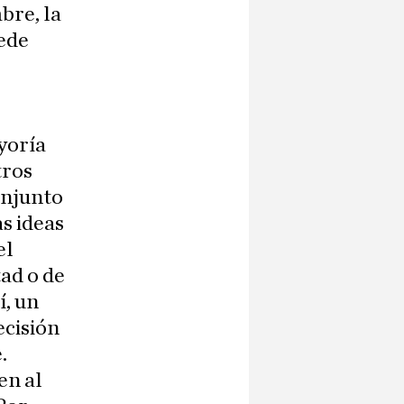
mbre, la
uede
ayoría
tros
onjunto
as ideas
el
tad o de
í, un
ecisión
.
en al