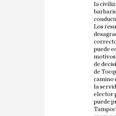
la civili
barbarie
conducir
Los resu
desagrad
correcto
puede eq
motivos,
de decis
de Tocqu
camino d
la servi
elector 
puede pr
Tampoco