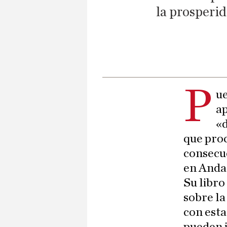
la prosperid
P
ue
a
«d
que pro
consecue
en Andal
Su libro
sobre la
con esta