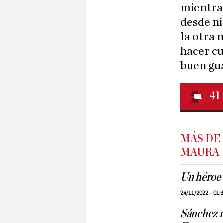
mientras
desde ni
la otra 
hacer cu
buen gua
41
MÁS DE
MAURA
Un héroe 
24/11/2022 - 01:
Sánchez r