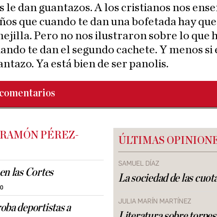
 le dan guantazos. A los cristianos nos ens
ños que cuando te dan una bofetada hay qu
mejilla. Pero no nos ilustraron sobre lo que 
ando te dan el segundo cachete. Y menos si 
ntazo. Ya está bien de ser panolis.
comentarios
 RAMÓN PÉREZ-
ÚLTIMAS OPINION
SAMUEL DÍAZ
en las Cortes
La sociedad de las cuot
30
JULIA MARÍN MARTÍNEZ
oba deportistas a
Literatura sobre torpes