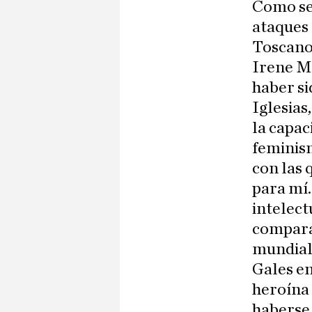
Como se 
ataques 
Toscano 
Irene Mo
haber si
Iglesias
la capac
feminis
con las 
para mí.
intelect
compara
mundial 
Gales en
heroína 
haberse 