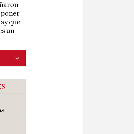
eñaron
e poner
hay que
es un
ES
as