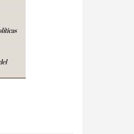
líticas
del