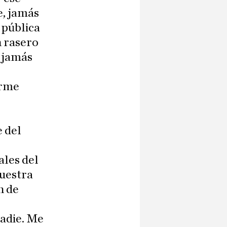
e, jamás
 pública
n rasero
s jamás
irme
e del
ales del
muestra
n de
nadie. Me