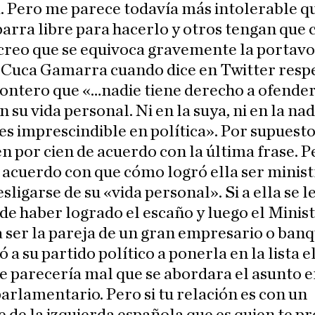
. Pero me parece todavía más intolerable q
arra libre para hacerlo y otros tengan que c
creo que se equivoca gravemente la portav
 Cuca Gamarra cuando dice en Twitter resp
ontero que «…nadie tiene derecho a ofender
n su vida personal. Ni en la suya, ni en la nad
es imprescindible en política». Por supuest
en por cien de acuerdo con la última frase. 
 acuerdo con que cómo logró ella ser minis
sligarse de su «vida personal». Si a ella se l
de haber logrado el escaño y luego el Minis
a ser la pareja de un gran empresario o ban
ó a su partido político a ponerla en la lista e
le parecería mal que se abordara el asunto e
arlamentario. Pero si tu relación es con un