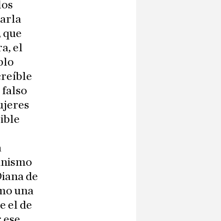
los
Carla
, que
a, el
blo
creíble
 falso
ujeres
ible
a
inismo
Diana de
omo una
e el de
 ese