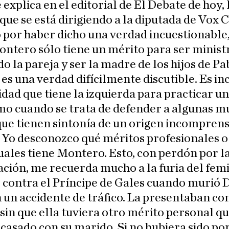
explica en el editorial de El Debate de hoy, 
que se está dirigiendo a la diputada de Vox 
por haber dicho una verdad incuestionable
ntero sólo tiene un mérito para ser ministr
do la pareja y ser la madre de los hijos de Pa
, es una verdad difícilmente discutible. Es in
idad que tiene la izquierda para practicar un
mo cuando se trata de defender a algunas m
que tienen sintonía de un origen incomprens
 Yo desconozco qué méritos profesionales o
uales tiene Montero. Esto, con perdón por l
ción, me recuerda mucho a la furia del fem
contra el Príncipe de Gales cuando murió 
 un accidente de tráfico. La presentaban c
sin que ella tuviera otro mérito personal qu
casado con su marido. Si no hubiera sido por