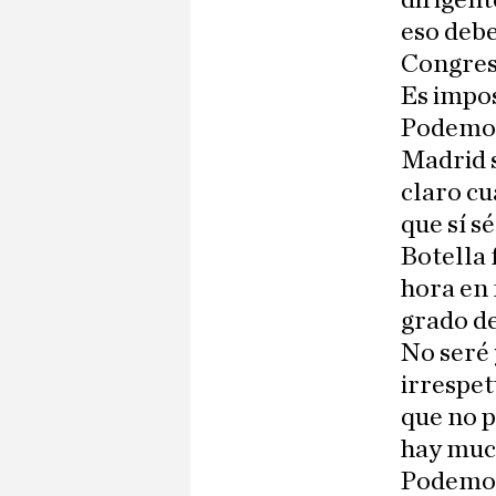
dirigent
eso debe
Congres
Es impos
Podemos 
Madrid s
claro cu
que sí s
Botella 
hora en 
grado d
No seré 
irrespet
que no p
hay much
Podemos