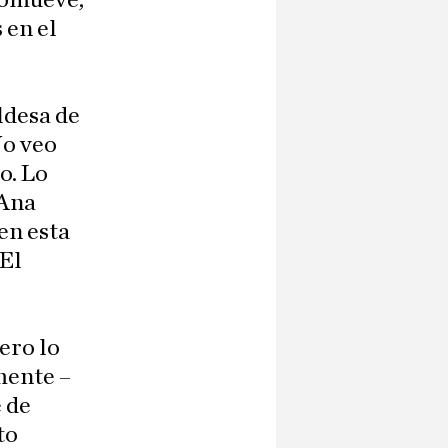
promueve,
 en el
ldesa de
No veo
o. Lo
 Ana
en esta
 El
ero lo
mente –
 de
to