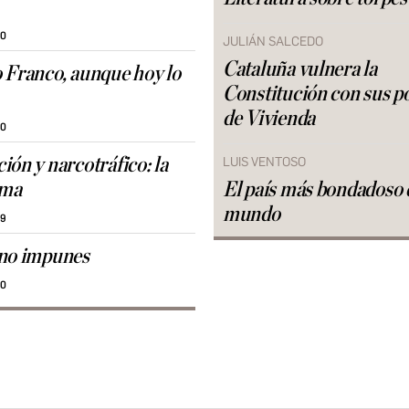
30
JULIÁN SALCEDO
Cataluña vulnera la
 Franco, aunque hoy lo
Constitución con sus po
de Vivienda
30
ión y narcotráfico: la
LUIS VENTOSO
rma
El país más bondadoso 
mundo
29
 no impunes
30