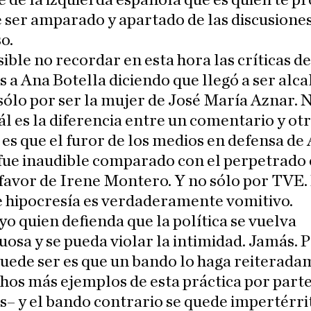
e de la izquierda española que es quien te 
 ser amparado y apartado de las discusiones
o.
ible no recordar en esta hora las críticas de
a Ana Botella diciendo que llegó a ser alca
ólo por ser la mujer de José María Aznar. 
ál es la diferencia entre un comentario y otr
é es que el furor de los medios en defensa de
fue inaudible comparado con el perpetrado 
favor de Irene Montero. Y no sólo por TVE.
e hipocresía es verdaderamente vomitivo.
yo quien defienda que la política se vuelva
uosa y se pueda violar la intimidad. Jamás. P
uede ser es que un bando lo haga reiterada
os más ejemplos de esta práctica por parte
– y el bando contrario se quede impertérri