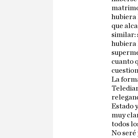
matrimon
hubiera 
que alca
similar:
hubiera 
superme
cuanto q
cuestion
La forma
Telediar
relegand
Estado y
muy clar
todos lo
No seré 