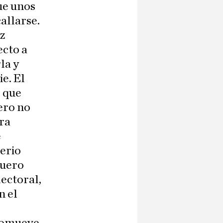
ue unos
allarse.
oz
ecto a
la y
ie. El
o que
Pero no
tra
e
terio
quero
lectoral,
n el