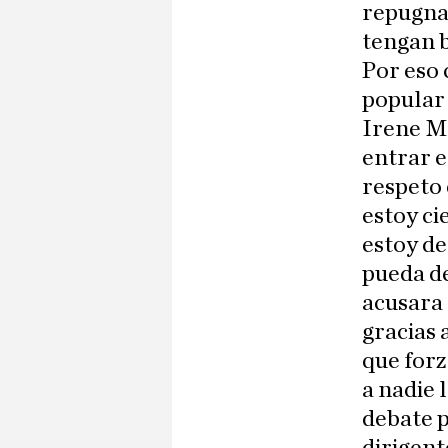
repugna
tengan b
Por eso 
popular
Irene M
entrar e
respeto 
estoy ci
estoy de
pueda de
acusara 
gracias 
que forz
a nadie 
debate p