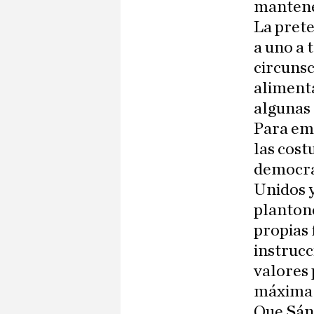
mantene
La prete
a uno a 
circunsc
alimenta
algunas 
Para emp
las cost
democrá
Unidos y
planton
propias 
instrucc
valores 
máxima 
Que Sán