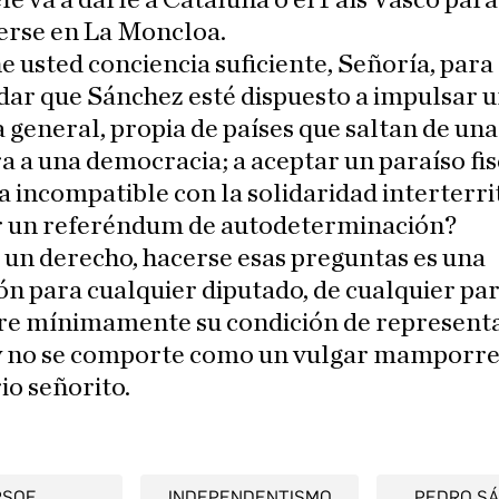
efe va a darle a Cataluña o el País Vasco para
rse en La Moncloa.
e usted conciencia suficiente, Señoría, para
dar que Sánchez esté dispuesto a impulsar 
 general, propia de países que saltan de una
a a una democracia; a aceptar un paraíso fis
 incompatible con la solidaridad interterrit
r un referéndum de autodeterminación?
un derecho, hacerse esas preguntas es una
ón para cualquier diputado, de cualquier par
re mínimamente su condición de representa
y no se comporte como un vulgar mamporre
o señorito.
PSOE
INDEPENDENTISMO
PEDRO S