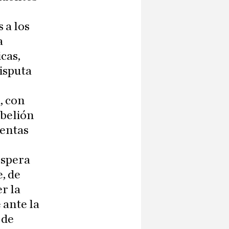
 a los
a
cas,
isputa
, con
ebelión
lentas
espera
, de
r la
 ante la
 de