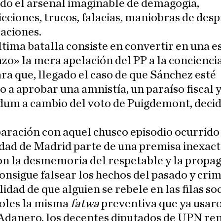
do el arsenal imaginable de demagogia,
cciones, trucos, falacias, maniobras de desp
aciones.
tima batalla consiste en convertir en una e
o» la mera apelación del PP a la conciencia
a que, llegado el caso de que Sánchez esté
o a aprobar una amnistía, un paraíso fiscal 
dum a cambio del voto de Puigdemont, deci
.
ración con aquel chusco episodio ocurrido 
ad de Madrid parte de una premisa inexact
on la desmemoria del respetable y la propa
 consigue falsear los hechos del pasado y cri
lidad de que alguien se rebele en las filas soc
oles la misma
fatwa
preventiva que ya usar
 Adanero, los decentes diputados de UPN re