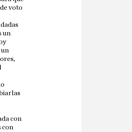
 de voto
o
ldadas
s un
oy
 un
ores,
l
do
biarlas
a
ada con
s con