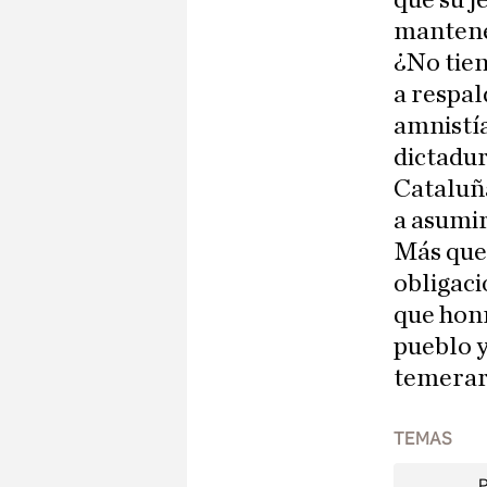
que su j
mantene
¿No tien
a respal
amnistía
dictadur
Cataluña
a asumi
Más que 
obligaci
que hon
pueblo 
temerari
TEMAS