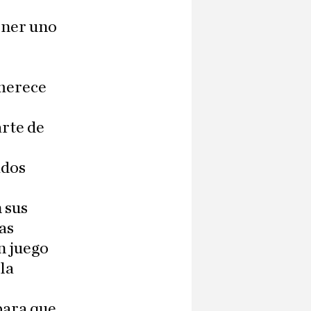
oner uno
 merece
arte de
ados
 sus
las
n juego
la
para que