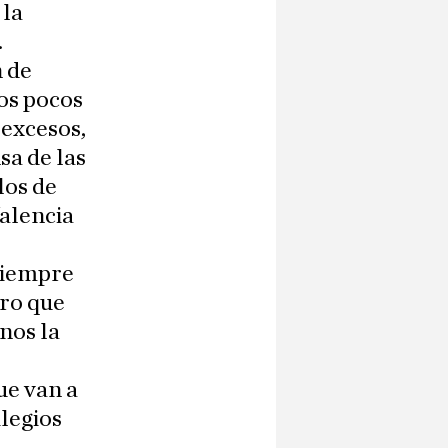
 la
.
 de
os pocos
 excesos,
sa de las
los de
alencia
siempre
gro que
nos la
ue van a
legios