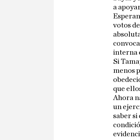
a apoyar
Esperanz
votos de
absoluta
convocad
interna 
Si Tama
menos pe
obedeció
que ello
Ahora na
un ejerc
saber si
condició
evidenci