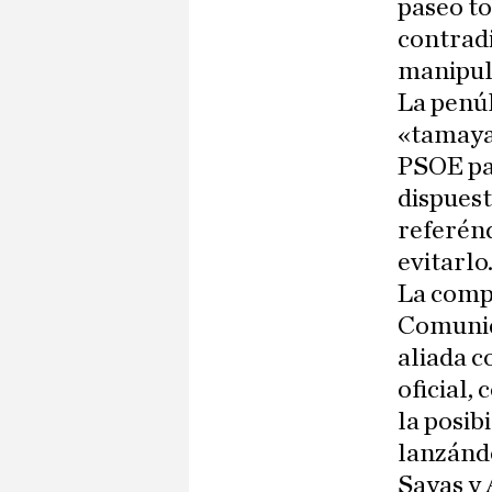
paseo to
contradi
manipul
La penúl
«tamayaz
PSOE par
dispuest
referén
evitarlo
La compa
Comunid
aliada c
oficial,
la posibi
lanzánd
Sayas y