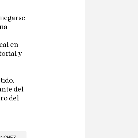
 negarse
una
cal en
orial y
tido,
nte del
ro del
ÁNCHEZ