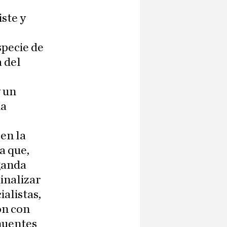
iste y
specie de
 del
y un
da
en la
a que,
ganda
minalizar
ialistas,
on con
nuentes