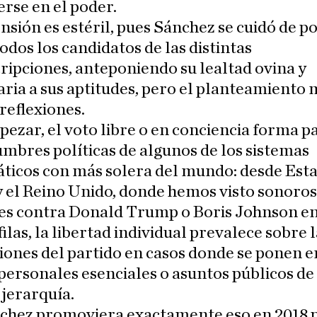
rse en el poder.
nsión es estéril, pues Sánchez se cuidó de p
todos los candidatos de las distintas
ripciones, anteponiendo su lealtad ovina y
ria a sus aptitudes, pero el planteamiento
reflexiones.
ezar, el voto libre o en conciencia forma p
umbres políticas de algunos de los sistemas
ticos con más solera del mundo: desde Est
 el Reino Unido, donde hemos visto sonoros
es contra Donald Trump o Boris Johnson en
filas, la libertad individual prevalece sobre 
iones del partido en casos donde se ponen e
personales esenciales o asuntos públicos de 
jerarquía.
chez promoviera exactamente eso en 2018 