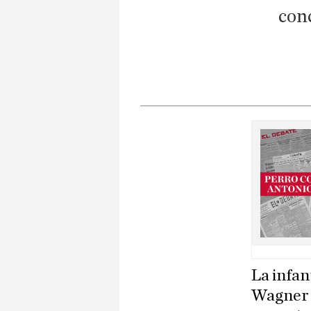
con
La infan
Wagner c