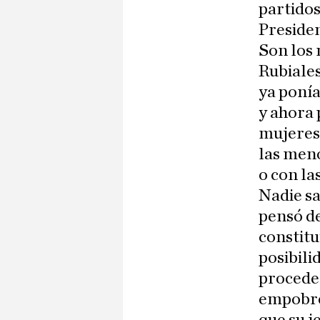
partidos
Presiden
Son los 
Rubiales
ya ponía
y ahora 
mujeres,
las men
o con las
Nadie sa
pensó de
constitu
posibili
procede
empobrec