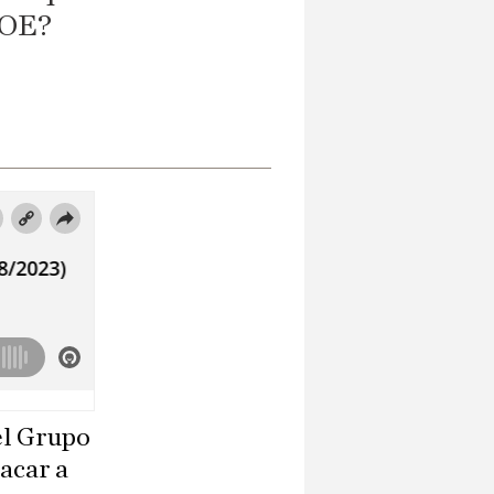
SOE?
el Grupo
sacar a