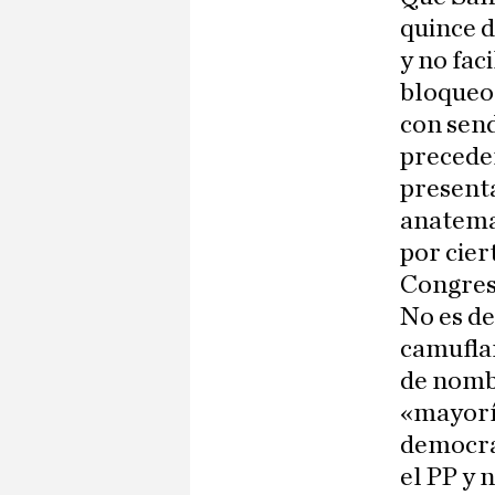
quince d
y no fac
bloqueo 
con send
precede
presenta
anatema
por cier
Congres
No es de
camuflar
de nomb
«mayoría
democrát
el PP y 