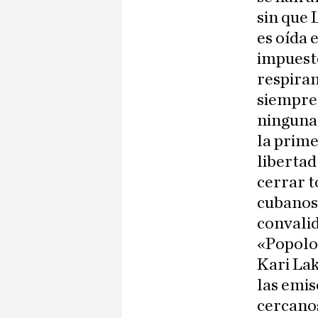
sin que 
es oída 
impuesto
respiran
siempre 
ninguna 
la prime
libertad
cerrar t
cubanos
convalid
«Popolo»
Kari Lak
las emis
cercanos