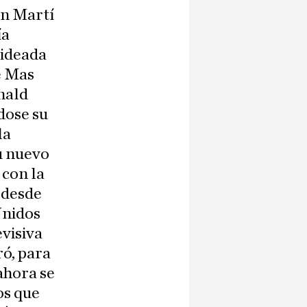
ón Martí
ía
 ideada
e Mas
nald
dose su
la
su nuevo
 con la
 desde
Unidos
evisiva
ró, para
 ahora se
os que