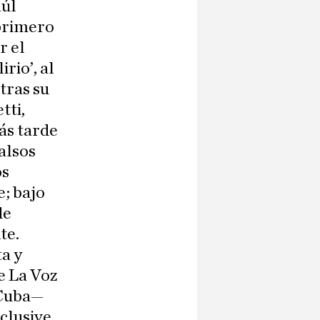
aúl
primero
r el
irio’, al
tras su
tti,
ás tarde
alsos
os
e; bajo
de
te.
a y
e La Voz
 Cuba—
nclusive