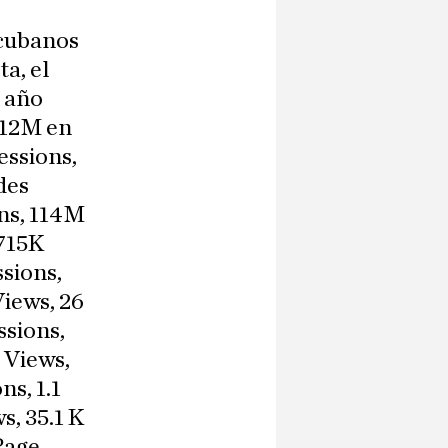
 cubanos
a, el
l año
, 12M en
ssions,
des
ns, 114M
 715K
sions,
iews, 26
sions,
 Views,
s, 1.1
, 35.1 K
Page