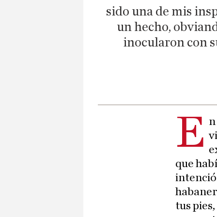
sido una de mis ins
un hecho, obviando
inocularon con su
E
n
v
e
que habí
intenció
habanero
tus pies,