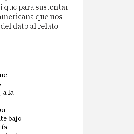
í que para sustentar
noamericana que nos
del dato al relato
 me
s
 a la
lor
ite bajo
cía