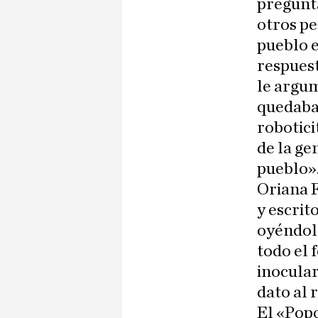
pregunta
otros pe
pueblo e
respuest
le argu
quedaban
robotici
de la ge
pueblo»
Oriana F
y escrit
oyéndol
todo el 
inocular
dato al r
El «Popo