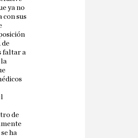
ue ya no
a con sus
e
posición
, de
 faltar a
 la
ue
médicos
l
tro de
damente
 se ha