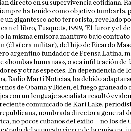
ían directo en su supervivencia cotidiana. R
siempre ha tenido como objetivo tumbarla, 
 un gigantesco acto terrorista, revelado po
lean el libro, Tusquets, 1999, ‘El furor y el del
go la misma emisora mantuvo bajo contrato 
n (él sí era militar), del hijo de Ricardo Mase
ero argentino fundador de Prensa Latina, m
 «bombas humanas», o sea infiltración de f
ores y otras especies. En dependencia de l
s, Radio Martí Noticias, ha debido adaptars
ernos de Obama y Biden, el fuego graneado 
es con un lenguaje socialista resultó eviden
reciente comunicado de Kari Lake, periodist
 republicana, nombrada directora general d
ca, no pocos cubanos del exilio —no los de
legrado del supuesto cierre de la emisora, i