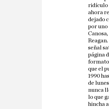
ridículo
ahora re
dejado c
por uno 
Canosa, 
Reagan. 
señal sa
página d
formato 
que el p
1990 has
de lunes
nunca ll
lo que g
hincha a