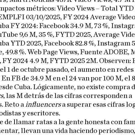
mpactos métricos: Video Views – Total YTD
EMPLFI 03/10/2025, FY 2024 Average Video
ba FY 2024: Facebook 34.9 M, 73 %, Insta
uTube 9,6 M, 35 %, FYTD 2025, Average Vid
ba YTD 2025, Facebook 82.8 %, Instagram 5
, 49.8 %. Web Page Views, Fuente ADOBE, 
s, FY 2024 4.9 M, FYTD 2025 2M. Observen: 
l 1 de octubre pasado, el aumento en redes
. En FB de 34.9 M en el 24 van por 100 M, el 
esde Cuba. Lógicamente, no existe compra 
rs
, las M detrás de las cifras corresponden a
. Reto a
influencers
a superar esas cifras lo
odistas y escritores.
 de llamar ratas a la gente honesta con fam
entar, llevan una vida haciendo periodismo