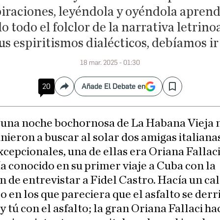
piraciones, leyéndola y oyéndola aprend
 todo el folclor de la narrativa letri
s espiritismos dialécticos, debíamos ir 
18 mar. 2025 - 01:30
20
Añade El Debate en
Compartir
Save
 una noche bochornosa de La Habana Vieja
inieron a buscar al solar dos amigas italiana
xcepcionales, una de ellas era Oriana Fallaci,
a conocido en su primer viaje a Cuba con la
n de entrevistar a Fidel Castro. Hacía un ca
 en los que pareciera que el asfalto se derr
 y tú con el asfalto; la gran Oriana Fallaci ha