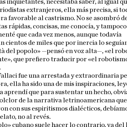
s inquietantes, necesitaba saber, al igual q
riodistas extranjeros, ella más precisa, si to
ra favorable al castrismo. No se asombró d
as rápidas, concisas, me conocía, y tampoc
menté que cada vez menos, aunque todavía
 cientos de miles que por inercia lo seguía
tà del popolo» —pensó en voz alta—, «el ro
nte», que prefiero traducir por «el robotism
.
allaci fue una arrestada y extraordinaria pe
ora, ella ha sido una de mis inspiraciones, le
a aprendí que para sustentar un hecho, obv
folclor de la narrativa letrinoamericana que
on con sus espiritismos dialécticos, debíamo
elato, no al revés.
lo» cubano suele hacer lo contrario, va del l