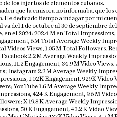
 de los injertos de elementos cubanos.
ñaden que la emisora no informaba, que los
an. He dedicado tiempo a indagar por mi cuent
al va del 1 de octubre al 30 de septiembre de
e, en el 2024: 202.4 M en Total Impressions
ngagement, 6M Total Average Weekly Impre
l Videos Views, 1.05 M Total Followers. Re
s: Facebook 2.2 M Average Weekly Impressio
ons, 11.2 Engagement, 34.9 M Video Views,
rs; Instagram 2.2 M Average Weekly Impres
pressions, 1.02 K Engagement, 929K Video V
wers; YouTube 1.6 M Average Weekly Impres
Impressions, 424 K Engagement, 9.6 M Video
llowers; X 19.8 K Average Weekly Impression
sions, 50 K Engagement, 43.2 K Video Views
s; Martí Noticias 437K Video Views, 4.7 M 