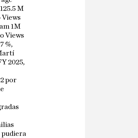
 125.5 M
 Views
gram 1M
eo Views
7 %,
Martí
FY 2025,
82 por
de
gradas
ilias
, pudiera