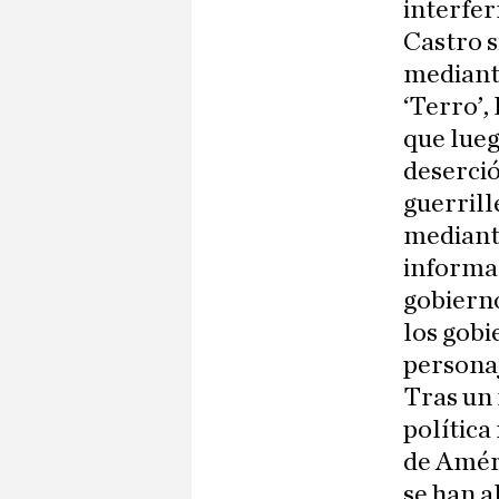
interfer
Castro 
mediante
‘Terro’, 
que lue
deserció
guerrill
mediante
informad
gobierno
los gobi
personaj
Tras un 
política
de Améri
se han a