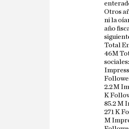
enterado
Otros a
ni la oí
año fisc
siguient
Total E
46M Tota
sociale
Impressi
Followe
2.2 M Im
K Follo
85.2 M 
271 K Fo
M Impres
Follower