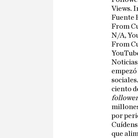
Views. I
Fuente 
From Cu
N/A, Yo
From Cu
YouTube
Noticia
empezó e
sociales
ciento d
followe
millones
por peri
Cuídense
que alim