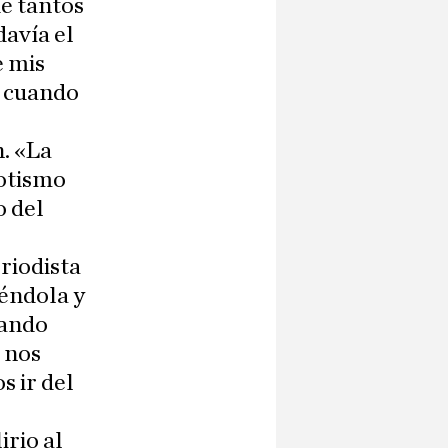
ue tantos
davía el
e mis
o cuando
n. «La
botismo
o del
riodista
yéndola y
iando
 nos
s ir del
irio al