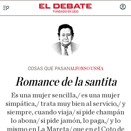
FUNDADO EN 1910
Menú
INICIA
SESIÓ
COSAS QUE PASAN
ALFONSO USSÍA
Romance de la santita
Es una mujer sencilla,/ es una mujer
simpática,/ trata muy bien al servicio,/ y
siempre, cuando viaja/ si pide champán
lo abona/ si pide jamón, lo paga,/ y lo
mismo en La Mareta/ que en el Coto de