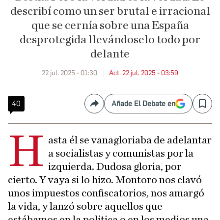
describí como un ser brutal e irracional
que se cernía sobre una España
desprotegida llevándoselo todo por
delante
22 jul. 2025 - 01:30
Act. 22 jul. 2025 - 03:59
40
Añade El Debate en
Compartir
Save
H
asta él se vanagloriaba de adelantar
a socialistas y comunistas por la
izquierda. Dudosa gloria, por
cierto. Y vaya si lo hizo. Montoro nos clavó
unos impuestos confiscatorios, nos amargó
la vida, y lanzó sobre aquellos que
estábamos en la política o en los medios una