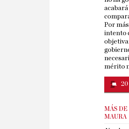
acabará
comparad
Por más
intento 
objetiva
gobierno
necesari
mérito n
20
MÁS DE
MAURA