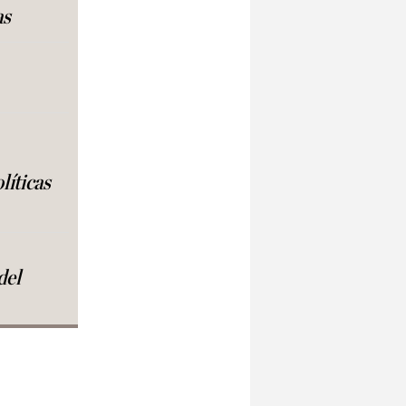
as
líticas
del