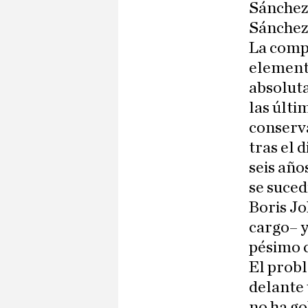
Sánchez
Sánchez
La compa
elemento
absolut
las últi
conserv
tras el 
seis añ
se suced
Boris Jo
cargo– y
pésimo 
El probl
delante 
no ha go