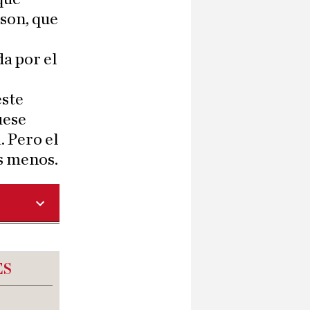
son, que
a por el
s
este
uese
. Pero el
os menos.
ES