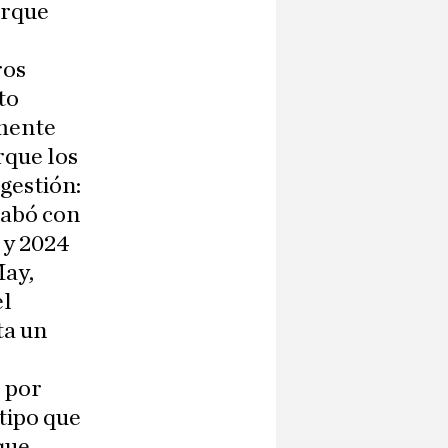
orque
ros
to
mente
rque los
gestión:
cabó con
 y 2024
May,
el
ta un
r por
tipo que
que