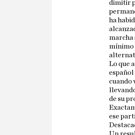
dimitir
permane
ha habid
alcanzad
marcha s
mínimo 
alternat
Lo que a
español 
cuando v
llevand
de su pr
Exactame
ese part
Destaca
Un resul