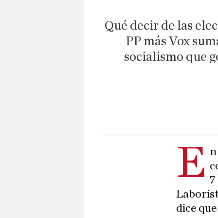
Qué decir de las ele
PP más Vox suma 
socialismo que g
E
n
c
7
Laborist
dice que