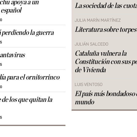
chu apoya a un
La sociedad de las cuot
a español
JULIA MARÍN MARTÍNEZ
20
Literatura sobre torpes
á perdiendo la guerra
25
JULIÁN SALCEDO
Cataluña vulnera la
antavirus
Constitución con sus po
25
de Vivienda
ía para el ornitorrinco
LUIS VENTOSO
30
El país más bondadoso 
de los que quitan la
mundo
35