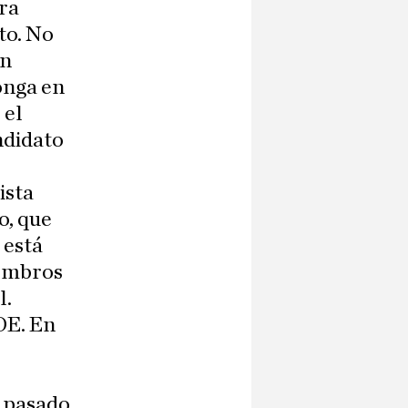
ra
to. No
an
onga en
 el
ndidato
ista
o, que
 está
iembros
l.
OE. En
l pasado