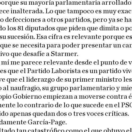
 porque su mayoría parlamentaria arrollado
ce inalterada. Lo que tampoco es muy exac
o defecciones a otros partidos, pero ya se h
o los 81 diputados que piden que dimita o p
u sucesión. Esa cifra es relevante porque es
que se necesita para poder presentar un ca
ivo que desafíe a Starmer.
 mí me parece relevante desde el punto de v
es que el Partido Laborista es un partido viv
e que el liderazgo de su primer ministro les
o al naufragio, su grupo parlamentario y m
opio Gobierno empiezan a moverse contra é
nte lo contrario de lo que sucede en el PS
ido apenas quedan dos o tres voces críticas.
damente García-Page.
tado tan catastrófico como el que obtuvo e