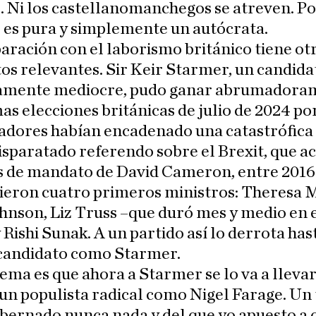
. Ni los castellanomanchegos se atreven. P
 es pura y simplemente un autócrata.
ración con el laborismo británico tiene ot
s relevantes. Sir Keir Starmer, un candida
amente mediocre, pudo ganar abrumadora
mas elecciones británicas de julio de 2024 po
adores habían encadenado una catastrófica 
disparatado referendo sobre el Brexit, que a
os de mandato de David Cameron, entre 2016
ieron cuatro primeros ministros: Theresa 
hnson, Liz Truss –que duró mes y medio en 
 Rishi Sunak. A un partido así lo derrota has
candidato como Starmer.
ema es que ahora a Starmer se lo va a lleva
un populista radical como Nigel Farage. Un 
bernado nunca nada y del que yo apuesto a 