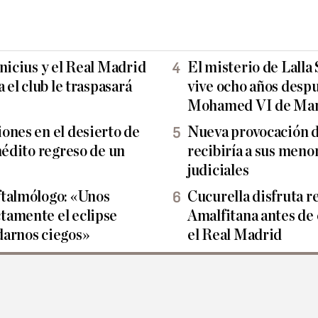
nicius y el Real Madrid
El misterio de Lalla
 el club le traspasará
vive ocho años despu
Mohamed VI de Mar
ones en el desierto de
Nueva provocación d
nédito regreso de un
recibiría a sus meno
judiciales
ftalmólogo: «Unos
Cucurella disfruta r
tamente el eclipse
Amalfitana antes de
darnos ciegos»
el Real Madrid