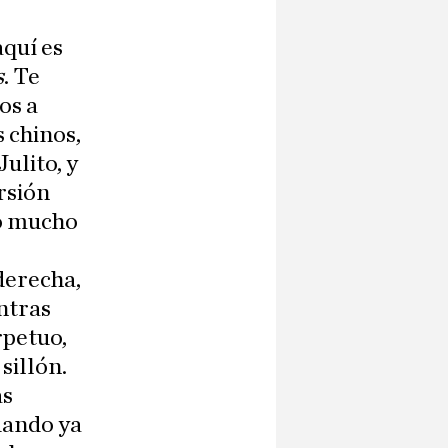
aquí es
s
. Te
os a
s chinos,
ulito, y
ersión
do mucho
aderecha,
ntras
rpetuo,
sillón.
as
uando ya