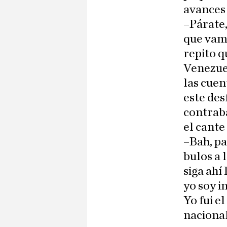
avances 
–Párate,
que vamo
repito q
Venezuel
las cuen
este des
contraba
el cante
–Bah, pa
bulos a 
siga ahí
yo soy i
Yo fui e
nacional