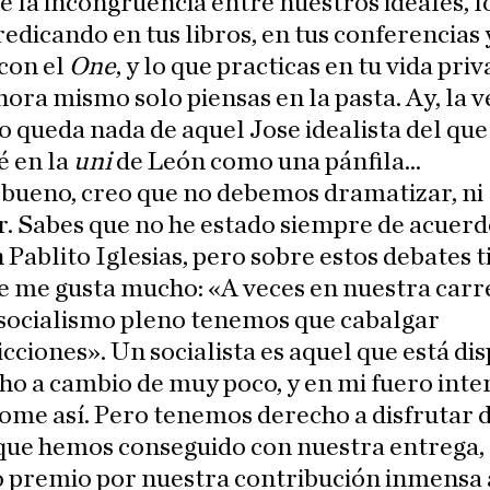
e la incongruencia entre nuestros ideales, l
redicando en tus libros, en tus conferencias 
con el
One
, y lo que practicas en tu vida priv
ora mismo solo piensas en la pasta. Ay, la v
o queda nada de aquel Jose idealista del qu
 en la
uni
de León como una pánfila...
 bueno, creo que no debemos dramatizar, ni
. Sabes que no he estado siempre de acuerd
 Pablito Iglesias, pero sobre estos debates 
e me gusta mucho: «A veces en nuestra carr
 socialismo pleno tenemos que cabalgar
cciones». Un socialista es aquel que está di
o a cambio de muy poco, y en mi fuero inte
ome así. Pero tenemos derecho a disfrutar 
que hemos conseguido con nuestra entrega, 
 premio por nuestra contribución inmensa 