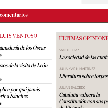
comentarios
 LUIS VENTOSO
ÚLTIMAS OPINION
ganadería de los Óscar
SAMUEL DÍAZ
30
La sociedad de las cuot
zos de la visita de León
JULIA MARÍN MARTÍNEZ
Literatura sobre torpes
30
JULIÁN SALCEDO
plica por qué jamás
Cataluña vulnera la
rir a Sánchez
Constitución con sus po
35