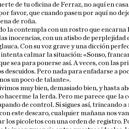
uerte de tu oficina de Ferraz, no aquí en casa.
 por favor, que cuando pasen por aquí no dej
lena de roña.
do la contempla con un rostro que encarna 
las inocencias, con un atisbo de perplejidad 
lauca. Con su voz grave y una dicción perfec
intenta calmar la situación: «Sonso, franc
que sea para ponerse así. A veces, con las pri
 descuidos. Pero nada para enfadarse a po
os un poco de talante».
ivimos muy bien, demasiado bien, y hasta ah
o hacerme la lerda. Pero me parece que la c
apando de control. Si sigues así, trincando 
 con este descaro, cualquier mañana nos van
r los picoletos con una orden de registro. P