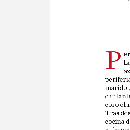
P
er
La
az
periferi
marido d
cantante
coro el 
Tras des
cocina d