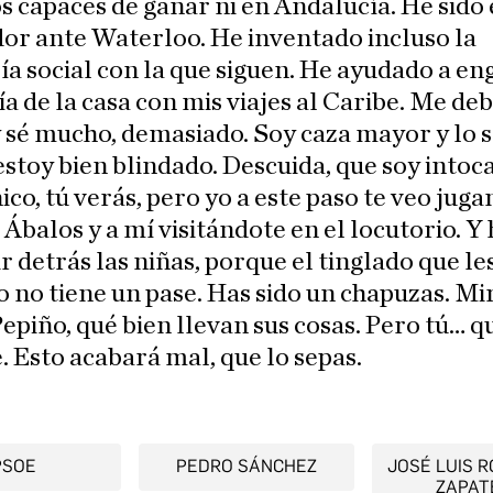
 capaces de ganar ni en Andalucía. He sido 
or ante Waterloo. He inventado incluso la
ía social con la que siguen. He ayudado a en
 de la casa con mis viajes al Caribe. Me de
sé mucho, demasiado. Soy caza mayor y lo 
estoy bien blindado. Descuida, que soy intoc
ico, tú verás, pero yo a este paso te veo juga
Ábalos y a mí visitándote en el locutorio. Y
r detrás las niñas, porque el tinglado que le
no tiene un pase. Has sido un chapuzas. Mi
epiño, qué bien llevan sus cosas. Pero tú… q
. Esto acabará mal, que lo sepas.
PSOE
PEDRO SÁNCHEZ
JOSÉ LUIS 
ZAPAT