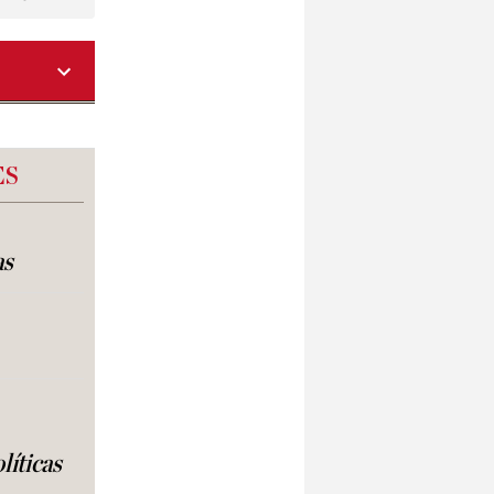
ES
as
líticas