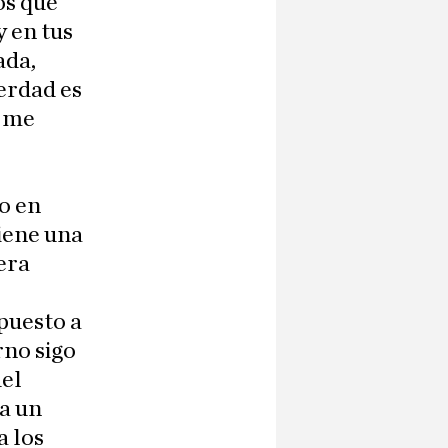
os que
y en tus
ada,
erdad es
e me
o en
tiene una
era
spuesto a
rno sigo
del
a un
a los