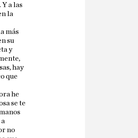
 Y a las
en la
la más
en su
ta y
amente,
sas, hay
co que
ora he
osa se te
a manos
 a
or no