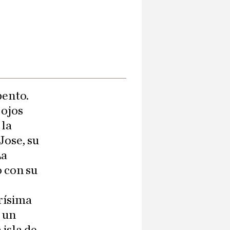
pento.
 ojos
 la
Jose, su
La
o con su
arísima
 un