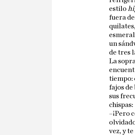
refriger
estilo
hi
fuera de
quilates
esmerald
un sándw
de tres 
La sopra
encuentr
tiempo: 
fajos de
sus frec
chispas:
–¡Pero c
olvidado
vez, y t