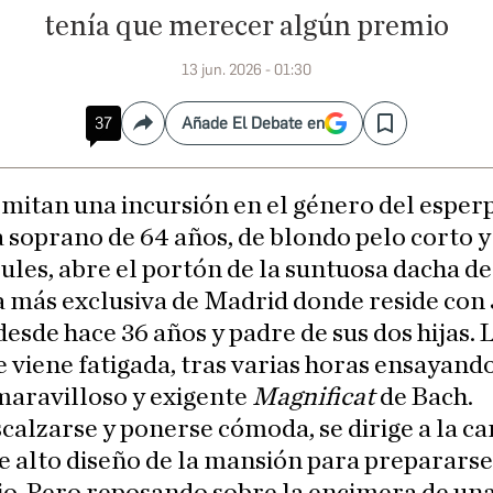
tenía que merecer algún premio
13 jun. 2026 - 01:30
37
Añade El Debate en
Compartir
Save
mitan una incursión en el género del esper
 soprano de 64 años, de blondo pelo corto y
ules, abre el portón de la suntuosa dacha de
a más exclusiva de Madrid donde reside con 
esde hace 36 años y padre de sus dos hijas. 
 viene fatigada, tras varias horas ensayand
maravilloso y exigente
Magnificat
de Bach.
calzarse y ponerse cómoda, se dirige a la c
e alto diseño de la mansión para prepararse