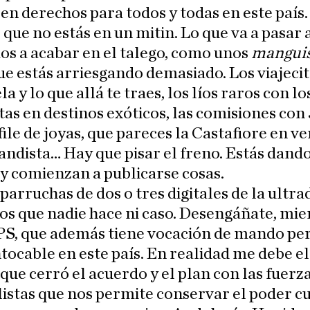
en derechos para todos y todas en este país.
 que no estás en un mitin. Lo que va a pasar 
s a acabar en el talego, como unos
mangui
ue estás arriesgando demasiado. Los viajecit
a y lo que allá te traes, los líos raros con lo
tas en destinos exóticos, las comisiones con J
file de joyas, que pareces la Castafiore en v
ndista… Hay que pisar el freno. Estás dan
 y comienzan a publicarse cosas.
parruchas de dos o tres digitales de la ultr
los que nadie hace ni caso. Desengáñate, mie
 PS, que además tiene vocación de mando pe
ntocable en este país. En realidad me debe el 
l que cerró el acuerdo y el plan con las fuerz
istas que nos permite conservar el poder c