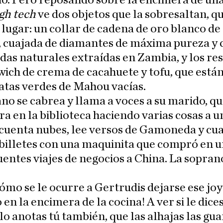
io. Pero reposando sobre la encimera de una
gh tech
ve dos objetos que la sobresaltan, q
 lugar: un collar de cadena de oro blanco de
, cuajada de diamantes de máxima pureza y 
as naturales extraídas en Zambia, y los res
ich de crema de cacahuete y tofu, que están
latas verdes de Mahou vacías.
no se cabrea y llama a voces a su marido, qu
a en la biblioteca haciendo varias cosas a u
cuenta nubes, lee versos de Gamoneda y cua
 billetes con una maquinita que compró en 
uentes viajes de negocios a China. La sopran
ómo se le ocurre a Gertrudis dejarse ese jo
 en la encimera de la cocina! A ver si le dice
e lo anotas tú también, que las alhajas las gu