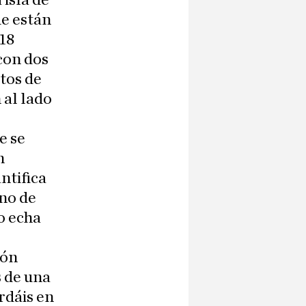
 isla de
ue están
 18
con dos
tos de
 al lado
e se
n
ntifica
uno de
o echa
yón
s de una
ardáis en