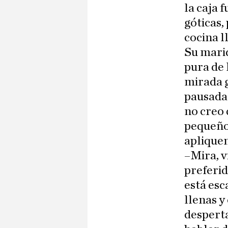
la caja f
góticas,
cocina l
Su mari
pura de 
mirada g
pausada 
no creo 
pequeños
apliquem
–Mira, v
preferid
está esc
llenas y
desperta