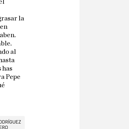
el
grasar la
ben
saben.
able.
ndo al
 hasta
s has
ra Pepe
ué
RODRÍGUEZ
ERO