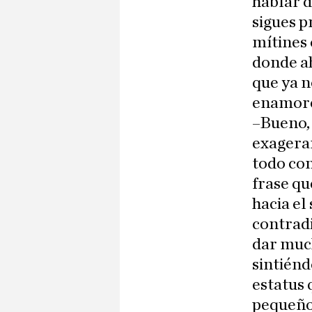
hablar d
sigues p
mítines 
donde ah
que ya n
enamoré
–Bueno,
exagerar
todo con
frase qu
hacia el
contradi
dar much
sintiénd
estatus 
pequeño