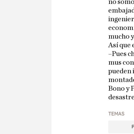
no somos
embajad
ingenier
economía
mucho y 
Así que 
–Pues ch
mus con 
pueden i
montado 
Bono y P
desastre
TEMAS