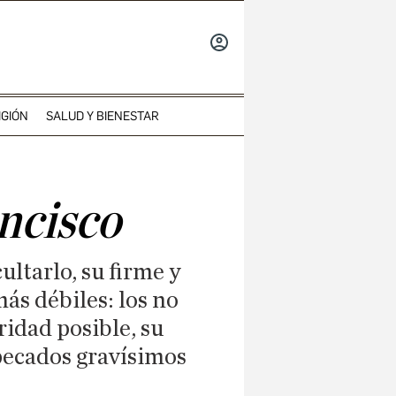
INICIAR
SESIÓN
IGIÓN
SALUD Y BIENESTAR
ncisco
ltarlo, su firme y
más débiles: los no
ridad posible, su
pecados gravísimos