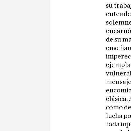
su traba
entender
solemne,
encarnó 
de su ma
enseñanz
imperece
ejemplar
vulnerab
mensaje 
encomiar
clásica.
como de 
lucha po
toda inj