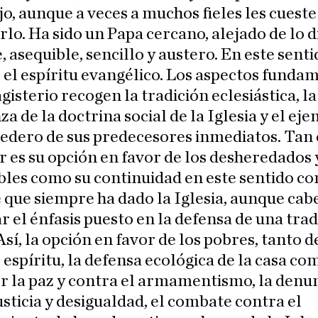
jo, aunque a veces a muchos fieles les cueste
lo. Ha sido un Papa cercano, alejado de lo d
 asequible, sencillo y austero. En este senti
el espíritu evangélico. Los aspectos funda
gisterio recogen la tradición eclesiástica, la
a de la doctrina social de la Iglesia y el ej
dero de sus predecesores inmediatos. Tan c
 es su opción en favor de los desheredados 
les como su continuidad en este sentido co
que siempre ha dado la Iglesia, aunque cab
 el énfasis puesto en la defensa de una trad
 Así, la opción en favor de los pobres, tanto 
espíritu, la defensa ecológica de la casa co
r la paz y contra el armamentismo, la denu
usticia y desigualdad, el combate contra el