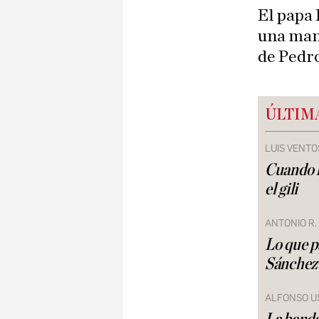
El papa 
una man
de Pedro
ÚLTIM
LUIS VENTO
Cuando 
el gili
ANTONIO R
Lo que p
Sánchez
ALFONSO U