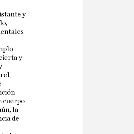
istante y
do,
mentales
emplo
ierta y
y
n el
e
ición
de cuerpo
mún, la
ncia de