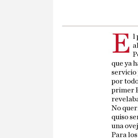
E
l
a
P
que ya h
servicio
por todo
primer P
revelaba
No querí
quiso se
una ove
Para los