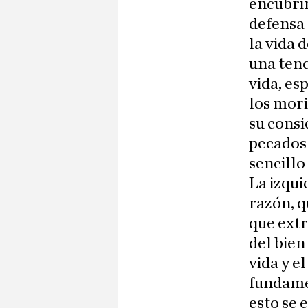
encubrim
defensa 
la vida 
una tend
vida, es
los mori
su consi
pecados 
sencillo
La izqui
razón, q
que extr
del bien
vida y e
fundame
esto se 