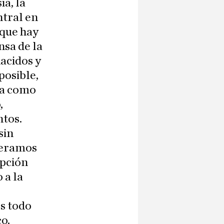
ia, la
ntral en
rque hay
nsa de la
nacidos y
posible,
ia como
,
ntos.
sin
speramos
epción
 a la
s todo
o.