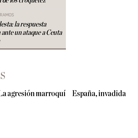
 de los croquétez
 RAMOS
esta: la respuesta
 ante un ataque a Ceuta
S
La agresión marroquí
España, invadida