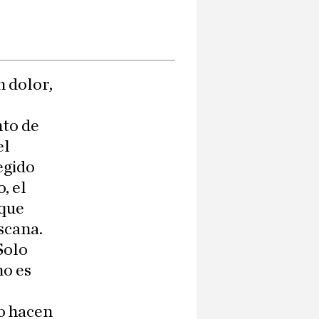
n dolor,
nto de
el
egido
, el
 que
scana.
Solo
no es
to hacen