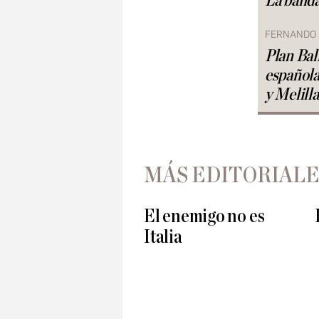
La banda
FERNANDO
Plan Ball
española
y Melilla
MÁS EDITORIALE
El enemigo no es
Italia