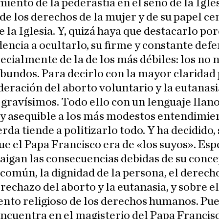
iento de la pederastia en el seno de la Igles
de los derechos de la mujer y de su papel ce
de la Iglesia. Y, quizá haya que destacarlo po
encia a ocultarlo, su firme y constante defe
pecialmente de la de los más débiles: los no 
bundos. Para decirlo con la mayor claridad 
deración del aborto voluntario y la eutanas
gravísimos. Todo ello con un lenguaje llano
 y asequible a los más modestos entendimie
erda tiende a politizarlo todo. Y ha decidido, 
ue el Papa Francisco era de «los suyos». E
aigan las consecuencias debidas de su conc
 común, la dignidad de la persona, el derecho
l rechazo del aborto y la eutanasia, y sobre el
nto religioso de los derechos humanos. Pue
encuentra en el magisterio del Papa Francisc