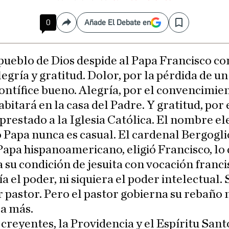
0
Añade El Debate en
Compartir
Save
 pueblo de Dios despide al Papa Francisco co
legría y gratitud. Dolor, por la pérdida de un
ontífice bueno. Alegría, por el convencimie
abitará en la casa del Padre. Y gratitud, por 
 prestado a la Iglesia Católica. El nombre el
 Papa nunca es casual. El cardenal Bergoglio
apa hispanoamericano, eligió Francisco, lo
 su condición de jesuita con vocación franci
a el poder, ni siquiera el poder intelectual. 
r pastor. Pero el pastor gobierna su rebaño 
ja más.
 creyentes, la Providencia y el Espíritu San