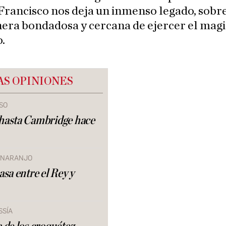
Francisco nos deja un inmenso legado, sobre
era bondadosa y cercana de ejercer el magi
.
AS OPINIONES
SO
hasta Cambridge hace
. NARANJO
asa entre el Rey y
SSÍA