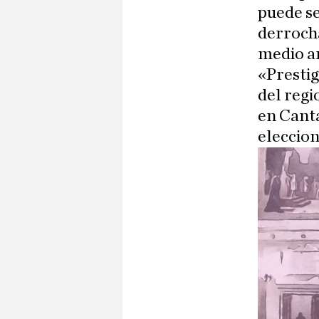
puede se
derrocha
medio am
«Prestig
del regi
en Canta
eleccion