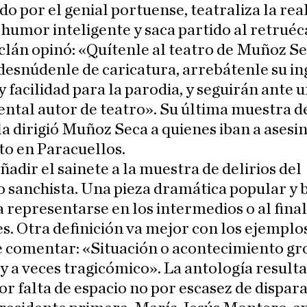
do por el genial portuense, teatraliza la rea
 humor inteligente y saca partido al retruéc
clán opinó: «Quítenle al teatro de Muñoz Se
esnúdenle de caricatura, arrebátenle su in
 y facilidad para la parodia, y seguirán ante 
tal autor de teatro». Su última muestra d
la dirigió Muñoz Seca a quienes iban a asesi
to en Paracuellos.
ñadir el sainete a la muestra de delirios del
 sanchista. Una pieza dramática popular y 
a representarse en los intermedios o al final
s. Otra definición va mejor con los ejemplo
 comentar: «Situación o acontecimiento gr
 y a veces tragicómico». La antología result
or falta de espacio no por escasez de dispara