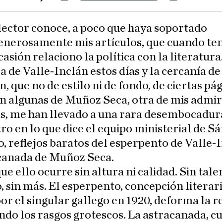
 lector conoce, a poco que haya soportado
enerosamente mis artículos, que cuando te
casión relaciono la política con la literatura
a de Valle-Inclán estos días y la cercanía de
n, que no de estilo ni de fondo, de ciertas pá
n algunas de Muñoz Seca, otra de mis admi
as, me han llevado a una rara desembocadur
o en lo que dice el equipo ministerial de Sá
, reflejos baratos del esperpento de Valle-
acanada de Muñoz Seca.
ue ello ocurre sin altura ni calidad. Sin tale
, sin más. El esperpento, concepción literar
or el singular gallego en 1920, deforma la r
do los rasgos grotescos. La astracanada, cu