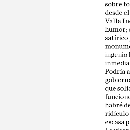
sobre to
desde el
Valle In
humor; d
satírico
monumen
ingenio 
inmedia
Podría a
gobierno
que solí
funcione
habré de
ridículo
escasa p