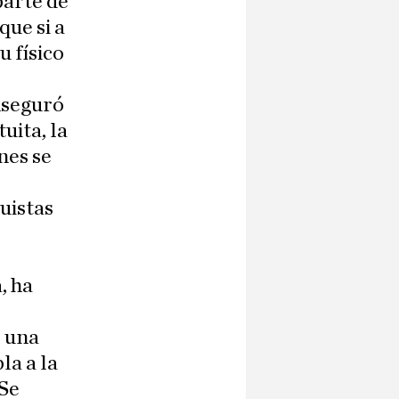
parte de
que si a
u físico
Aseguró
uita, la
nes se
uistas
, ha
s una
la a la
¿Se