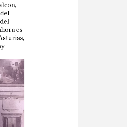
alcon,
 del
 del
ahora es
Asturias,
ay