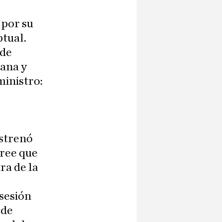
 por su
ptual.
 de
sana y
ministro:
,
estrenó
Cree que
ra de la
osesión
 de