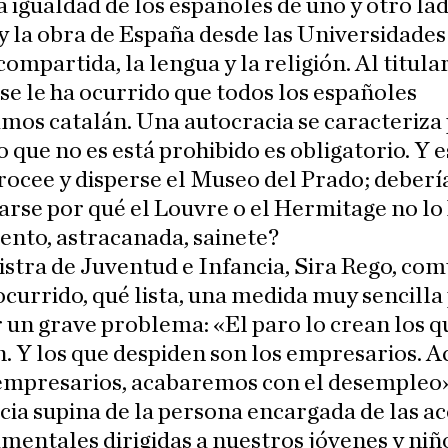
la igualdad de los españoles de uno y otro la
y la obra de España desde las Universidades 
compartida, la lengua y la religión. Al titula
se le ha ocurrido que todos los españoles
mos catalán. Una autocracia se caracteriza
lo que no es está prohibido es obligatorio. Y 
rocee y disperse el Museo del Prado; deberí
rse por qué el Louvre o el Hermitage no lo
nto, astracanada, sainete?
istra de Juventud e Infancia, Sira Rego, com
 ocurrido, qué lista, una medida muy sencilla
 un grave problema: «El paro lo crean los q
. Y los que despiden son los empresarios. 
 empresarios, acabaremos con el desempleo
ia supina de la persona encargada de las a
entales dirigidas a nuestros jóvenes y niñ