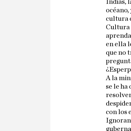
Indias, 
océano, 
cultura 
Cultura 
aprenda
en ella 
que no t
pregunta
¿Esperpe
A la min
se le ha
resolver
despiden
con los
Ignoranc
gubernam