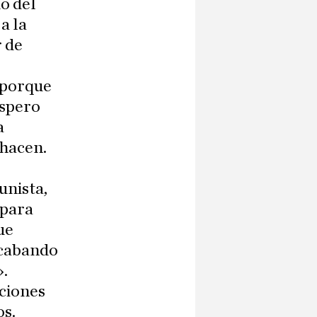
do del
a la
r de
 porque
espero
a
 hacen.
unista,
 para
ue
Acabando
».
cciones
os.