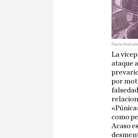
Paula Andrad
La vicep
ataque a
prevari
por moti
falsedad
relacion
«Púnica»
como pen
Acaso es
desmenti