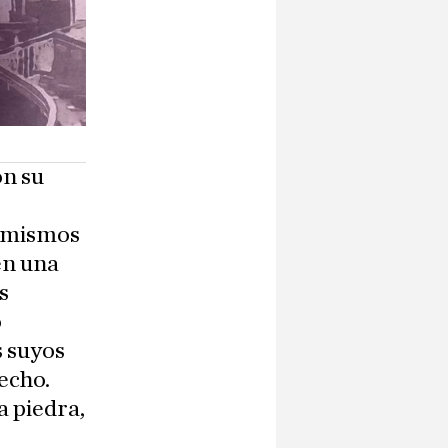
on su
s mismos
en una
s
o
s suyos
echo.
a piedra,