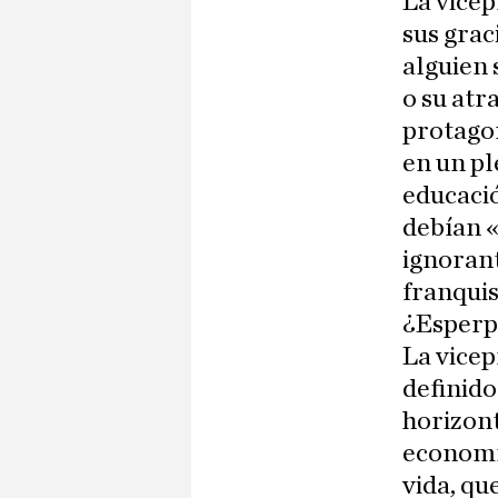
La vicep
sus grac
alguien 
o su atr
protagon
en un pl
educació
debían «
ignorant
franquis
¿Esperpe
La vicep
definid
horizon
economía
vida, qu