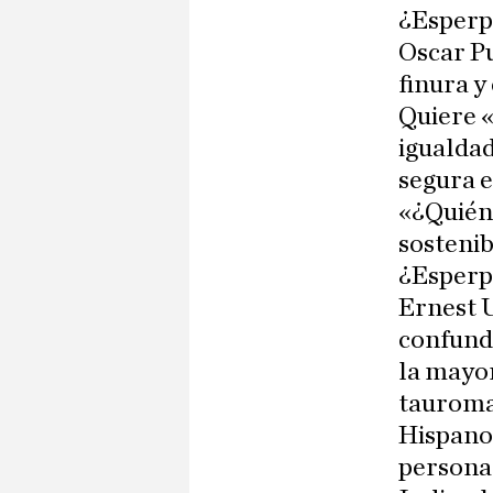
¿Esperpe
Oscar Pu
finura y
Quiere «
igualdad
segura e
«¿Quiéne
sostenib
¿Esperpe
Ernest U
confundi
la mayor
tauroma
Hispanoa
personal