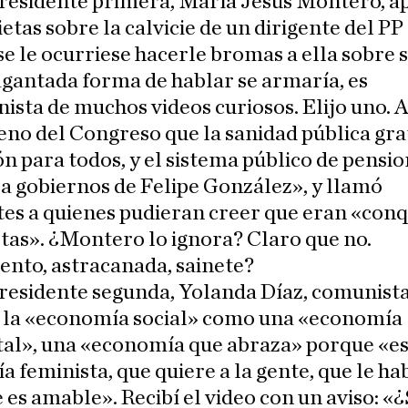
residente primera, María Jesús Montero, a
ietas sobre la calvicie de un dirigente del PP 
se le ocurriese hacerle bromas a ella sobre s
agantada forma de hablar se armaría, es
ista de muchos videos curiosos. Elijo uno. 
eno del Congreso que la sanidad pública grat
n para todos, y el sistema público de pensio
a gobiernos de Felipe González», y llamó
es a quienes pudieran creer que eran «conq
tas». ¿Montero lo ignora? Claro que no.
nto, astracanada, sainete?
residente segunda, Yolanda Díaz, comunista
o la «economía social» como una «economía
tal», una «economía que abraza» porque «e
 feminista, que quiere a la gente, que le hab
e es amable». Recibí el video con un aviso: «