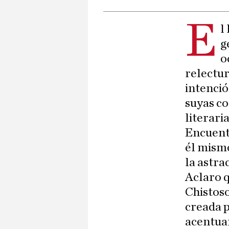
E
l
g
o
relectur
intenció
suyas co
literari
Encuentr
él mismo
la astr
Aclaro q
Chistoso
creada p
acentuan