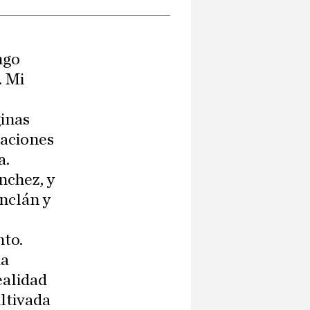
ngo
. Mi
ginas
raciones
a.
nchez, y
Inclán y
nto.
ia
ealidad
ltivada