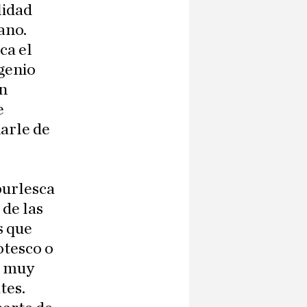
lidad
ano.
ca el
genio
un
e
narle de
burlesca
 de las
s que
otesco o
a muy
tes.