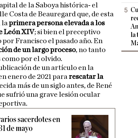
pital de la Saboya histórica- el
Cu
le Costa de Beauregard que, de esta
re
 la
primera persona elevada a los
Am
de León XIV
; si bien el preceptivo
la
 por Francisco el pasado año. En
Ma
ción de un largo proceso
, no tanto
como por el olvido.
blicación de un artículo en la
en enero de 2021 para
rescatar la
aecida más de un siglo antes, de René
 sufrió una grave lesión ocular
eportiva.
arios sacerdotes en
31 de mayo