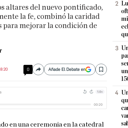
Lu
os altares del nuevo pontificado,
of
ente la fe, combinó la caridad
mi
s para mejorar la condición de
ec
qu
Un
r
pa
se
18:20
0
Añade El Debate en
un
Compartir
Save
15
Un
qu
ca
va
sa
cado en una ceremonia en la catedral