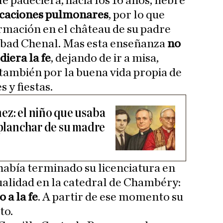
e padeciera, hacia los 16 años, fiebre
icaciones pulmonares
, por lo que
rmación en el château de su padre
 abad Chenal. Mas esta enseñanza
no
diera la fe
, dejando de ir a misa,
 también por la buena vida propia de
s y fiestas.
ez: el niño que usaba
 planchar de su madre
había terminado su licenciatura en
sualidad en la catedral de Chambéry:
o a la fe
. A partir de ese momento su
to.