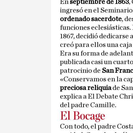
En
septiembre de 1863
,
ingresó en el Seminari
ordenado sacerdote
, d
funciones eclesiásticas
1867, decidió dedicarse
creó para ellos una caj
Era su forma de adelanta
publicada casi un cuarto
patrocinio de
San Franc
«Conservamos en la capi
preciosa reliquia
de San
explica a El Debate
Chri
del padre Camille.
El Bocage
Con todo, el padre Cost