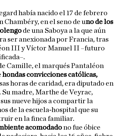
gard había nacido el 17 de febrero
n Chambéry, en el seno de u
no de los
bolengo
de una Saboya a la que aún
ra ser anexionada por Francia, tras
on III y Víctor Manuel II –futuro
ificada–.
 de Camille, el marqués Pantaléon
e
hondas convicciones católicas,
s horas de caridad, era diputado en
. Su madre, Marthe de Veyrac,
sus nueve hijos a compartir la
s de la escuela-hospital que su
uir en la finca familiar.
mbiente acomodado
no fue óbice