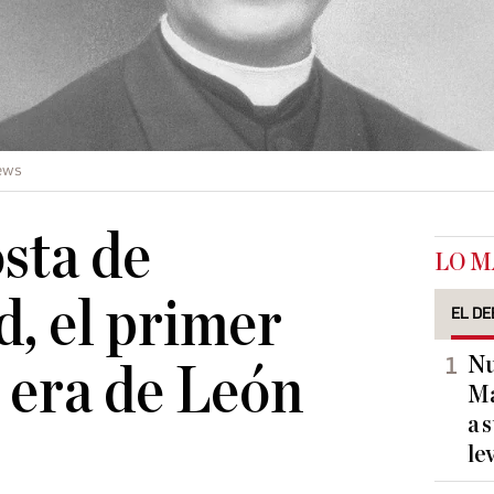
ews
sta de
LO M
, el primer
EL DE
Nu
a era de León
Ma
a 
le