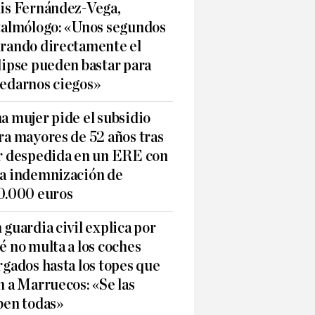
is Fernández-Vega,
talmólogo: «Unos segundos
rando directamente el
lipse pueden bastar para
edarnos ciegos»
a mujer pide el subsidio
ra mayores de 52 años tras
r despedida en un ERE con
a indemnización de
0.000 euros
 guardia civil explica por
é no multa a los coches
rgados hasta los topes que
n a Marruecos: «Se las
ben todas»