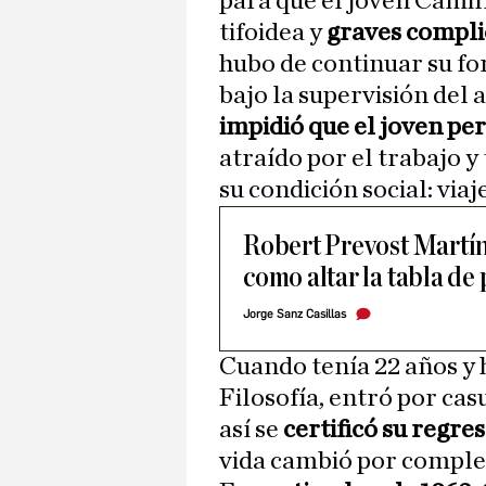
para que el joven Camill
tifoidea y
graves compl
hubo de continuar su fo
bajo la supervisión del
impidió que el joven per
atraído por el trabajo y
su condición social: viaje
Robert Prevost Martín
como altar la tabla de
Jorge Sanz Casillas
Cuando tenía 22 años y 
Filosofía, entró por ca
así se
certificó su regres
vida cambió por comple