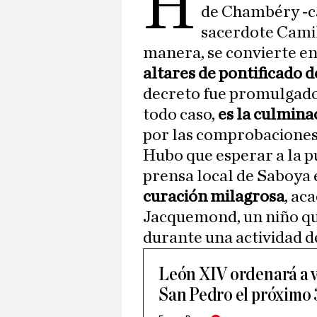
H
de Chambéry -ca
sacerdote Camil
manera, se convierte en
altares de pontificado 
decreto fue promulgado
todo caso,
es la culmina
por las comprobaciones 
Hubo que esperar a la pu
prensa local de Saboya 
curación milagrosa
, ac
Jacquemond, un niño que
durante una actividad d
León XIV ordenará a v
San Pedro el próximo 