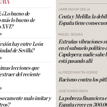
URA
JAIME MAYOR OREJA
 ¿Lo bueno de
Ceuta y Melilla: la debi
 más lo bueno de
España tiene consecue
o XVI?
MIQUEL SEGURA
30
Extrañas vibraciones s
xión hay entre León
en el subsuelo político 
iudad de Sevilla?
Capdepera: nadie sabe 
30
está pasando allí
imas lecciones que
ALFREDO MARTÍN-GÓRRIZ
xtraer del reciente
Racismo contra los pitb
30
JOSÉ RAMÓN RIERA
nsecamente malo imitar y
La pobreza financiera 
tros?
España crece en 300.0