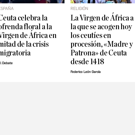
ESPAÑA
RELIGIÓN
Ceuta celebra la
La Virgen de África a
ofrenda floral a la
la que se acogen hoy
Virgen de África en
los ceutíes en
mitad de la crisis
procesión, «Madre y
migratoria
Patrona» de Ceuta
desde 1418
l Debate
Federico León García