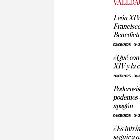
VALLDA
León XIV:
Francisco
Benedict
03/06/2025 - 04:
¿Qué cone
XIV y la c
26/05/2025 - 04:
Poderosís
podemos e
apagón
04/05/2025 - 04:
¿Es intrí
seguir a o