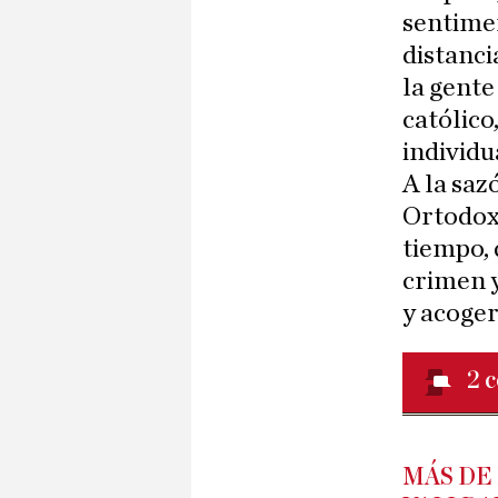
sentime
distanci
la gente
católico
individu
A la saz
Ortodoxi
tiempo, 
crimen y
y acoger
2
c
MÁS DE 