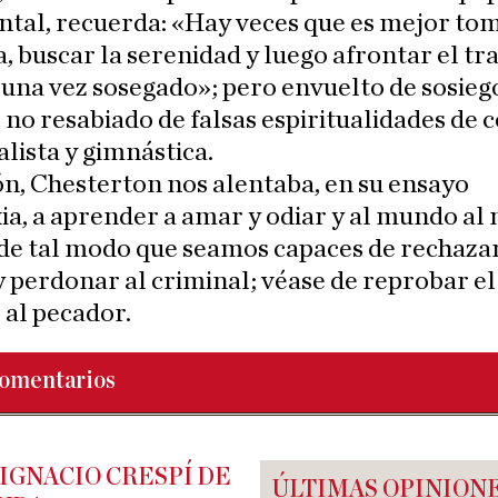
ntal, recuerda: «Hay veces que es mejor to
a, buscar la serenidad y luego afrontar el tr
 una vez sosegado»; pero envuelto de sosiego
, no resabiado de falsas espiritualidades de 
alista y gimnástica.
ón, Chesterton nos alentaba, en su ensayo
a, a aprender a amar y odiar y al mundo al
de tal modo que seamos capaces de rechazar
 perdonar al criminal; véase de reprobar e
 al pecador.
omentarios
IGNACIO CRESPÍ DE
ÚLTIMAS OPINION