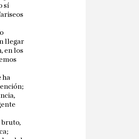
 sí
fariseos
so
n llegar
, en los
demos
e ha
ención;
ncia,
gente
 bruto,
ca;