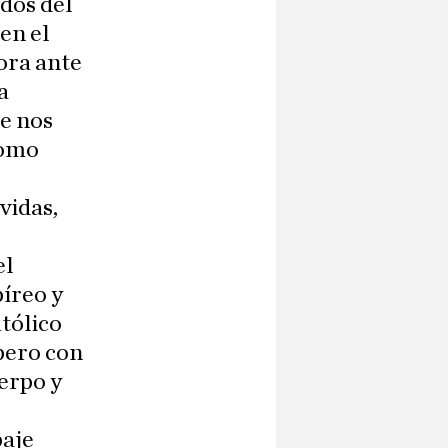
dos del
 en el
ora ante
a
e nos
como
vidas,
el
íreo y
tólico
 pero con
erpo y
paje