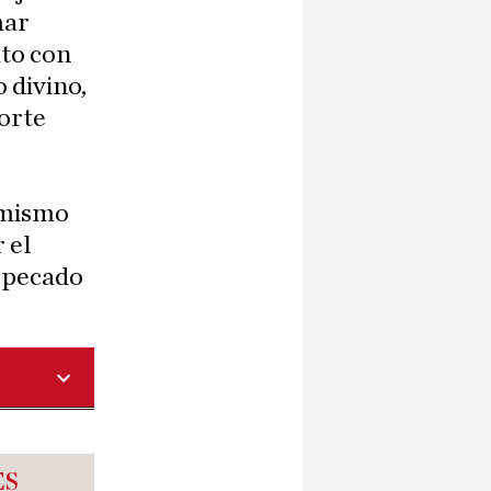
mar
ato con
 divino,
corte
 mismo
 el
l pecado
ES