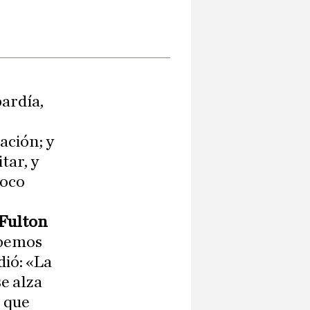
a
bardía,
ación; y
tar, y
poco
Fulton
ebemos
dió: «La
se alza
r que