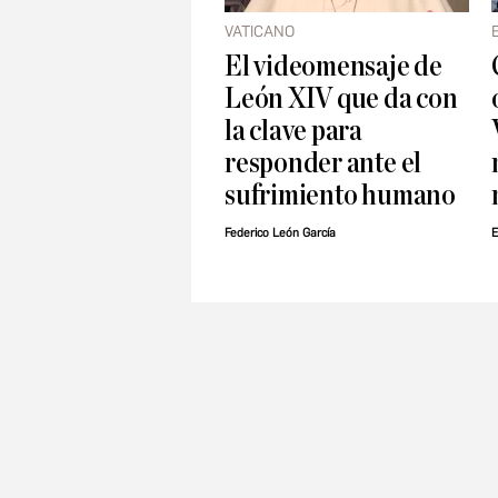
VATICANO
El videomensaje de
León XIV que da con
la clave para
responder ante el
sufrimiento humano
Federico León García
E