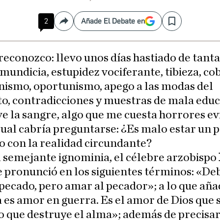
2
Añade El Debate en
Compartir
Save
reconozco: llevo unos días hastiado de tant
mundicia, estupidez vociferante, tibieza, co
inismo, oportunismo, apego a las modas del
, contradicciones y muestras de mala educ
e la sangre, algo que me cuesta horrores evi
cual cabría preguntarse: ¿Es malo estar un 
 con la realidad circundante?
 semejante ignominia, el célebre arzobispo
e pronunció en los siguientes términos: «D
 pecado, pero amar al pecador»; a lo que aña
a es amor en guerra. Es el amor de Dios que 
o que destruye el alma»; además de precisa