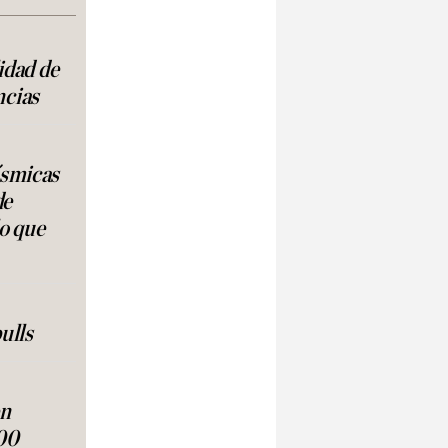
lidad de
ncias
ísmicas
de
lo que
ulls
en
00