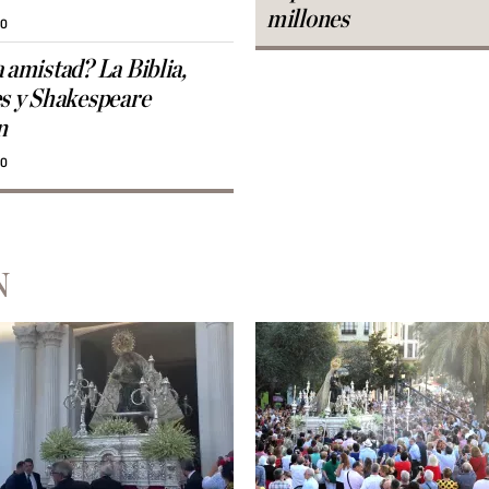
millones
30
 amistad? La Biblia,
es y Shakespeare
n
30
N