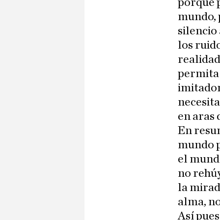
porque p
mundo, p
silencio
los ruid
realidad
permita 
imitador
necesita
en aras d
En resum
mundo pa
el munda
no rehúy
la mirad
alma, no
Así pues