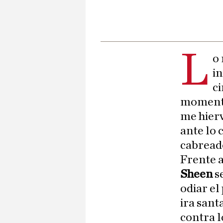
L
o 
in
c
momento
me hierv
ante lo 
cabreado
Frente a
Sheen
s
odiar el
ira sant
contra l