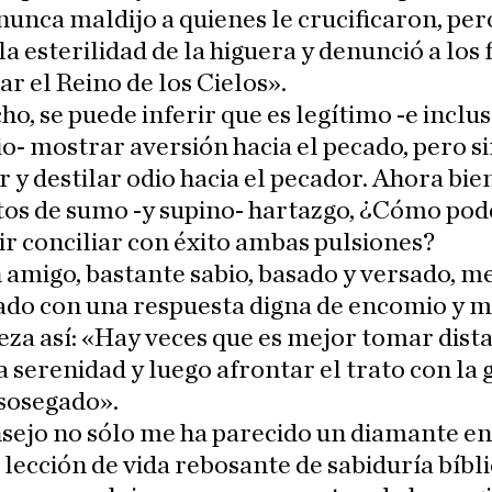
nunca maldijo a quienes le crucificaron, pero
la esterilidad de la higuera y denunció a los 
ar el Reino de los Cielos».
cho, se puede inferir que es legítimo -e inclu
o- mostrar aversión hacia el pecado, pero si
r y destilar odio hacia el pecador. Ahora bien
s de sumo -y supino- hartazgo, ¿Cómo po
r conciliar con éxito ambas pulsiones?
amigo, bastante sabio, basado y versado, m
ado con una respuesta digna de encomio y m
reza así: «Hay veces que es mejor tomar dista
a serenidad y luego afrontar el trato con la 
 sosegado».
sejo no sólo me ha parecido un diamante en
 lección de vida rebosante de sabiduría bíbli