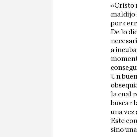
«Cristo 
maldijo 
por cerr
De lo di
necesari
a incuba
momento
consegui
Un buen 
obsequi
la cual 
buscar l
una vez
Este con
sino una