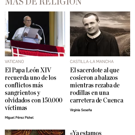
MÁS DE RELIGIÓN
VATICANO
CASTILLA-LA MANCHA
El Papa León XIV
El sacerdote al que
recuerda uno de los
cosieron a balazos
conflictos más
mientras rezaba de
sangrientos y
rodillas en una
olvidados con 150.000
carretera de Cuenca
víctimas
Virginia Seseña
Miguel Pérez Pichel
«Ya estamos