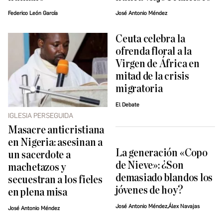
Federico León García
José Antonio Méndez
Ceuta celebra la
ofrenda floral a la
Virgen de África en
mitad de la crisis
migratoria
El Debate
IGLESIA PERSEGUIDA
Masacre anticristiana
en Nigeria: asesinan a
La generación «Copo
un sacerdote a
de Nieve»: ¿Son
machetazos y
demasiado blandos los
secuestran a los fieles
jóvenes de hoy?
en plena misa
José Antonio Méndez,Álex Navajas
José Antonio Méndez