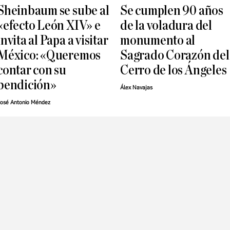
Sheinbaum se sube al
Se cumplen 90 años
«efecto León XIV» e
de la voladura del
invita al Papa a visitar
monumento al
México: «Queremos
Sagrado Corazón del
contar con su
Cerro de los Ángeles
bendición»
Álex Navajas
osé Antonio Méndez