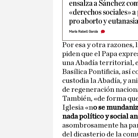
ensalza a Sánchez com
«derechos sociales» a
pro aborto y eutanasi
María Rabell García
Por esa y otra razones, 
piden que el Papa expre
una Abadía territorial, 
Basílica Pontificia, así
custodia la Abadía, y an
de regeneración nacion
También, «de forma que 
Iglesia «n
o se mundaniza
nada político y social a
asombrosamente ha par
del dicasterio de la com