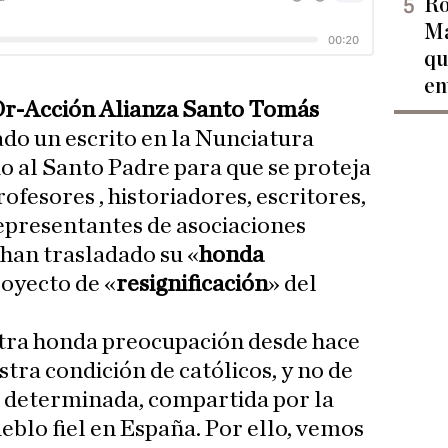
Ro
Ma
qu
en
Or-Acción Alianza Santo Tomás
do un escrito en la Nunciatura
do al Santo Padre para que se proteja
Profesores , historiadores, escritores,
representantes de asociaciones
 han trasladado su «
honda
royecto de «
resignificación
» del
tra honda preocupación desde hace
tra condición de católicos, y no de
a determinada, compartida por la
blo fiel en España. Por ello, vemos