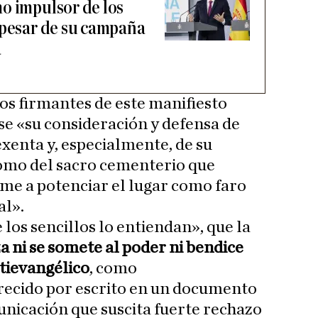
o impulsor de los
 pesar de su campaña
a
los firmantes de este manifiesto
se «su consideración y defensa de
exenta y, especialmente, de su
 como del sacro cementerio que
ime a potenciar el lugar como faro
al».
los sencillos lo entiendan», que la
 ni se somete al poder ni bendice
ntievangélico
, como
ecido por escrito en un documento
unicación que suscita fuerte rechazo