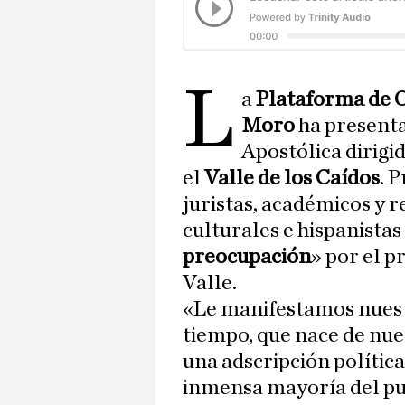
L
a
Plataforma de 
Moro
ha presenta
Apostólica dirigi
el
Valle de los Caídos
. 
juristas, académicos y 
culturales e hispanistas
preocupación
» por el p
Valle.
«Le manifestamos nues
tiempo, que nace de nues
una adscripción polític
inmensa mayoría del pue