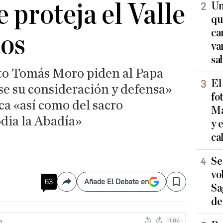
 proteja el Valle
Un
qu
ca
dos
va
sa
to Tomás Moro piden al Papa
El
e su consideración y defensa»
fo
ica «así como del sacro
Ma
dia la Abadía»
y 
ca
Se
vo
63
Añade El Debate en
Compartir
Save
Sa
de