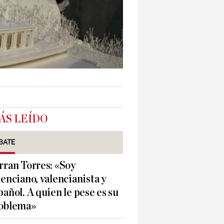
ÁS LEÍDO
BATE
rran Torres: «Soy
lenciano, valencianista y
pañol. A quien le pese es su
oblema»