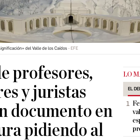
gnificación» del Valle de los Caídos
EFE
e profesores,
LO M
es y juristas
EL DE
Fe
un documento en
va
es
ura pidiendo al
pr