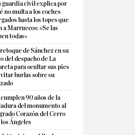
 guardia civil explica por
é no multa a los coches
rgados hasta los topes que
n a Marruecos: «Se las
ben todas»
 retoque de Sánchez en su
to del despacho de La
reta para ocultar sus pies
evitar burlas sobre su
lzado
 cumplen 90 años de la
ladura del monumento al
grado Corazón del Cerro
 los Ángeles