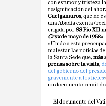
con estupor y tristeza l
resignificación del ah
Cuelgamuros
, que no e
una Abadía exenta (reci
erigida por
SS Pio XII m
Crux
de mayo de 1958
»,
«Unido a esta preocupa
malestar las noticias d
la Santa Sede que,
más a
prensa sobre la visita
,
d
del gobierno del presid
gravemente a los fieles
un documento remitido a
El documento del Vati