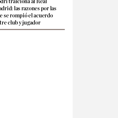
dri traiciona al Real
drid: las razones por las
e se rompió el acuerdo
tre club y jugador