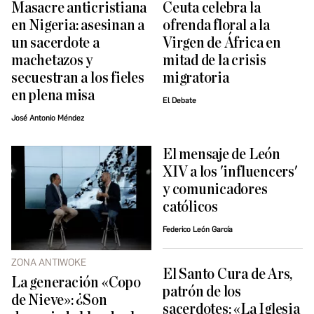
Masacre anticristiana
Ceuta celebra la
en Nigeria: asesinan a
ofrenda floral a la
un sacerdote a
Virgen de África en
machetazos y
mitad de la crisis
secuestran a los fieles
migratoria
en plena misa
El Debate
José Antonio Méndez
El mensaje de León
XIV a los 'influencers'
y comunicadores
católicos
Federico León García
ZONA ANTIWOKE
El Santo Cura de Ars,
La generación «Copo
patrón de los
de Nieve»: ¿Son
sacerdotes: «La Iglesia