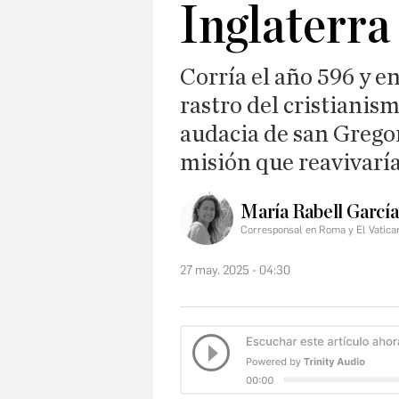
Inglaterra
Corría el año 596 y e
rastro del cristianis
audacia de san Greg
misión que reavivaría 
María Rabell García
Corresponsal en Roma y El Vatica
27 may. 2025 - 04:30