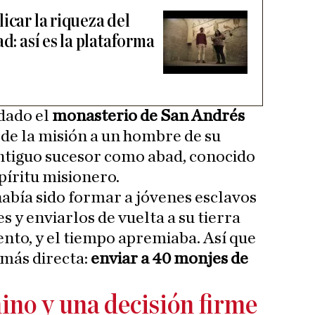
icar la riqueza del
d: así es la plataforma
dado el
monasterio de San Andrés
 de la misión a un hombre de su
antiguo sucesor como abad, conocido
spíritu misionero.
 había sido formar a jóvenes esclavos
 y enviarlos de vuelta a su tierra
lento, y el tiempo apremiaba. Así que
 más directa:
enviar a 40 monjes de
ino y una decisión firme