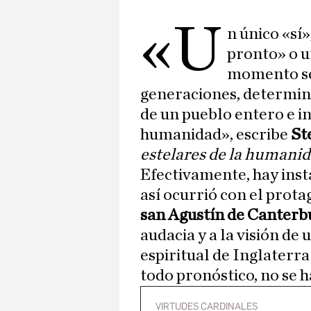
«U
n único «sí
pronto» o u
momento s
generaciones, determina
de un pueblo entero e in
humanidad», escribe
St
estelares de la humanid
Efectivamente, hay inst
así ocurrió con el prota
san Agustín de Canterb
audacia y a la visión de
espiritual de Inglaterr
todo pronóstico, no se 
VIRTUDES CARDINALES