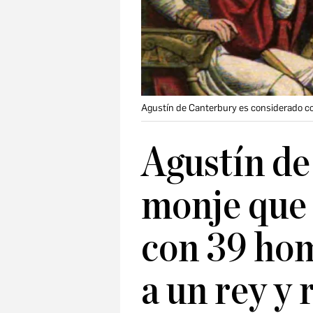
Agustín de Canterbury es considerado co
Agustín de
monje que 
con 39 hom
a un rey y 