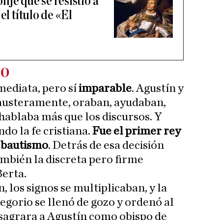
je que se resistió a
el título de «El
so
mediata, pero sí
imparable
. Agustín y
austeramente, oraban, ayudaban,
hablaba más que los discursos. Y
do la fe cristiana.
Fue el primer rey
l bautismo
. Detrás de esa decisión
mbién la discreta pero firme
Berta.
, los signos se multiplicaban, y la
egorio se llenó de gozo y ordenó al
sagrara a Agustín como obispo de