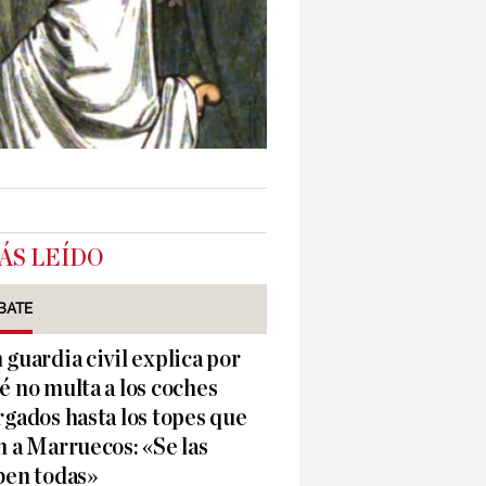
ÁS LEÍDO
BATE
 guardia civil explica por
é no multa a los coches
rgados hasta los topes que
n a Marruecos: «Se las
ben todas»