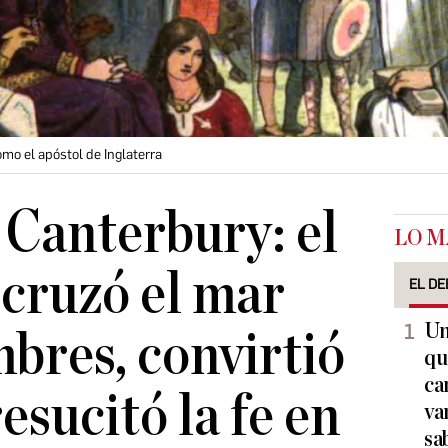
mo el apóstol de Inglaterra
 Canterbury: el
LO M
cruzó el mar
EL DE
Un
bres, convirtió
qu
ca
resucitó la fe en
va
sa