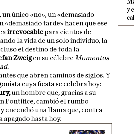
Ma
y 
», un único «no», un «demasiado
ca
n «demasiado tarde» hacen que ese
ea
irrevocable
para cientos de
ndo la vida de un solo individuo, la
cluso el destino de toda la
efan Zweig
en su célebre
Momentos
ad.
antes que abren caminos de siglos. Y
gonista cuya fiesta se celebra hoy:
ury,
un hombre que, gracias a su
 un Pontífice, cambió el rumbo
a y encendió una llama que, contra
ha apagado hasta hoy.