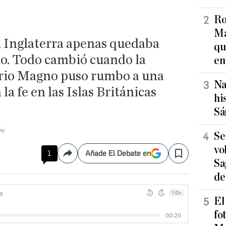
Ro
Ma
n Inglaterra apenas quedaba
qu
mo. Todo cambió cuando la
en
orio Magno puso rumbo a una
Na
la fe en las Islas Británicas
hi
Sá
no
Se
vo
1
Añade El Debate en
Compartir
Save
Sa
de
El
fo