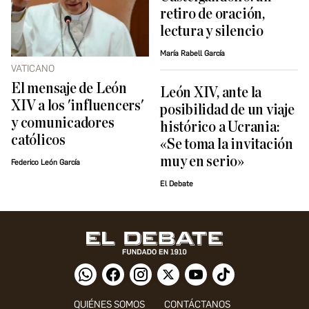
retiro de oración,
lectura y silencio
María Rabell García
VATICANO
El mensaje de León
León XIV, ante la
XIV a los 'influencers'
posibilidad de un viaje
y comunicadores
histórico a Ucrania:
católicos
«Se toma la invitación
muy en serio»
Federico León García
El Debate
QUIÉNES SOMOS
CONTÁCTANOS