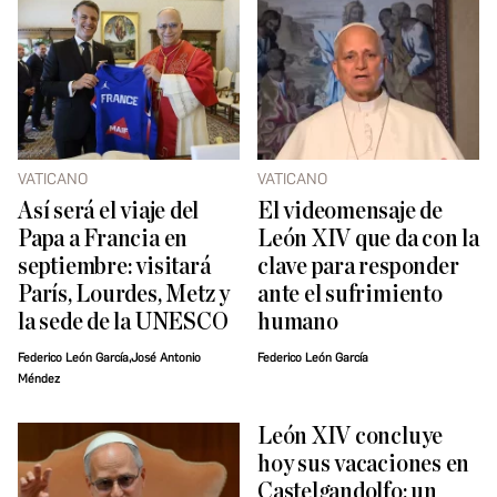
VATICANO
VATICANO
Así será el viaje del
El videomensaje de
Papa a Francia en
León XIV que da con la
septiembre: visitará
clave para responder
París, Lourdes, Metz y
ante el sufrimiento
la sede de la UNESCO
humano
Federico León García,José Antonio
Federico León García
Méndez
León XIV concluye
hoy sus vacaciones en
Castelgandolfo: un