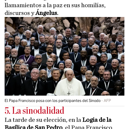
llamamientos a la paz en sus homilías,
discursos y
Ángelus
.
El Papa Francisco posa con los participantes del Sinodo
AFP
5. La sinodalidad
La tarde de su elección, en la
Logia de la
Basílica de San Pedro
, el Papa Francisco