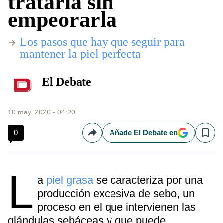
tratarla sin
empeorarla
Los pasos que hay que seguir para
mantener la piel perfecta
El Debate
10 may. 2026 - 04:20
0
Añade El Debate en
Compartir
Save
L
a
piel grasa
se caracteriza por una
producción excesiva de sebo, un
proceso en el que intervienen las
glándulas sebáceas y que puede