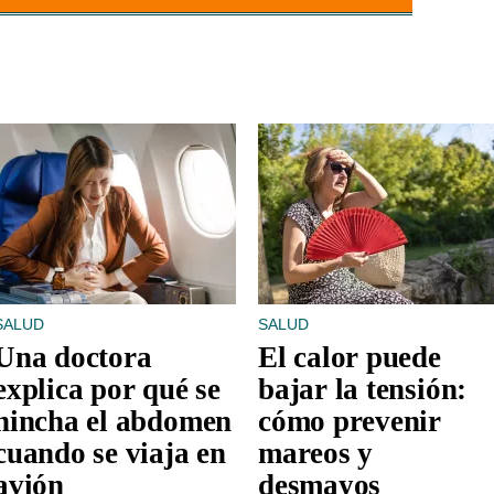
SALUD
SALUD
Una doctora
El calor puede
explica por qué se
bajar la tensión:
hincha el abdomen
cómo prevenir
cuando se viaja en
mareos y
avión
desmayos