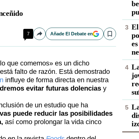
be
pu
nceñido
El
7
Añade El Debate en
po
Compartir
Save
es
ne
 lo que comemos» es un dicho
La
 está falto de razón. Está demostrado
jo
ón
influye de forma directa en nuestra
re
dremos evitar futuras dolencias
y
su
nclusión de un estudio que ha
La
as puede reducir las posibilidades
di
,
así como prolongar la vida cinco
iz
do en la revista
Foods
dentro del