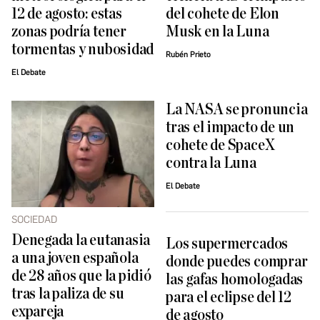
12 de agosto: estas
del cohete de Elon
zonas podría tener
Musk en la Luna
tormentas y nubosidad
Rubén Prieto
El Debate
La NASA se pronuncia
tras el impacto de un
cohete de SpaceX
contra la Luna
El Debate
SOCIEDAD
Denegada la eutanasia
Los supermercados
a una joven española
donde puedes comprar
de 28 años que la pidió ​
las gafas homologadas
tras la paliza de su
para el eclipse del 12
expareja
de agosto