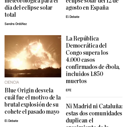
meteorológica para el
eclipse solar del 12 de
día del eclipse solar
agosto en España
total
El Debate
Sandra Ordóñez
La República
Democrática del
Congo supera los
4.000 casos
confirmados de ébola,
incluidos 1.850
muertos
CIENCIA
Blue Origin desvela
EFE
cuál fue el motivo de la
brutal explosión de su
Ni Madrid ni Cataluña:
cohete el pasado mayo
estas dos comunidades
duplican el
El Debate