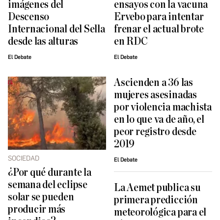
imágenes del
ensayos con la vacuna
Descenso
Ervebo para intentar
Internacional del Sella
frenar el actual brote
desde las alturas
en RDC
El Debate
El Debate
Ascienden a 36 las
mujeres asesinadas
por violencia machista
en lo que va de año, el
peor registro desde
2019
SOCIEDAD
El Debate
¿Por qué durante la
semana del eclipse
La Aemet publica su
solar se pueden
primera predicción
producir más
meteorológica para el