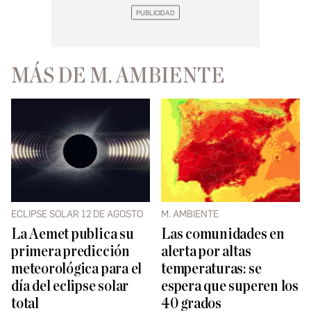
MÁS DE M. AMBIENTE
ECLIPSE SOLAR 12 DE AGOSTO
M. AMBIENTE
La Aemet publica su
Las comunidades en
primera predicción
alerta por altas
meteorológica para el
temperaturas: se
día del eclipse solar
espera que superen los
total
40 grados