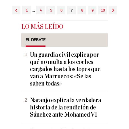
...
1
4
5
6
7
8
9
10
LO MÁS LEÍDO
EL DEBATE
Un guardia civil explica por
qué no multa a los coches
cargados hasta los topes que
van a Marruecos: «Se las
saben todas»
Naranjo explica la verdadera
historia de la rendición de
Sánchez ante Mohamed VI