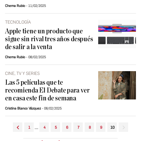
Chema Rubio
11/02/2025
TECNOLOGÍA
Apple tiene un producto que
sigue sin rival tres años después
de salir a la venta
Chema Rubio
08/02/2025
CINE, TV Y SERIES
Las 5 películas que te
recomienda El Debate para ver
en casa este fin de semana
Cristina Blanco Vázquez
06/02/2025
...
1
4
5
6
7
8
9
10