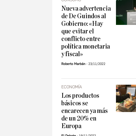
Nueva advertencia
de De Guindos al
Gobierno: «Hay
que evitar el
conflicto entre
política monetaria
y fiscal»
Roberto Marbán
23/11/2022
ECONOMÍA
Los productos
básicos se
encarecen ya más
de un 20% en
Europa
El Debate
19/11/2022