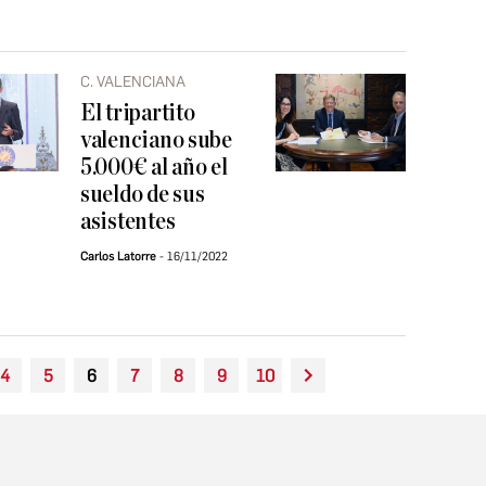
C. VALENCIANA
El tripartito
valenciano sube
5.000€ al año el
sueldo de sus
asistentes
Carlos Latorre
16/11/2022
4
5
6
7
8
9
10