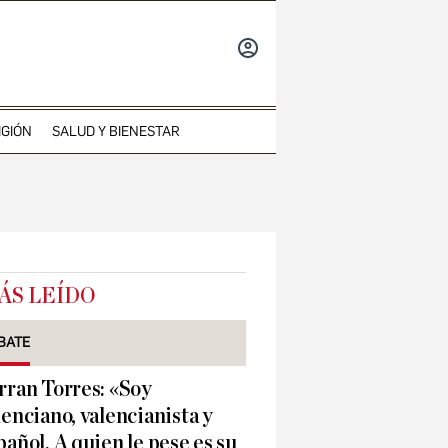
INICIAR
SESIÓN
IGIÓN
SALUD Y BIENESTAR
ÁS LEÍDO
BATE
rran Torres: «Soy
lenciano, valencianista y
pañol. A quien le pese es su