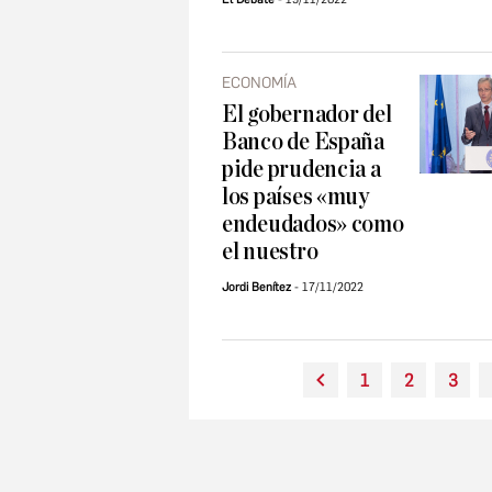
ECONOMÍA
El gobernador del
Banco de España
pide prudencia a
los países «muy
endeudados» como
el nuestro
Jordi Benítez
17/11/2022
1
2
3