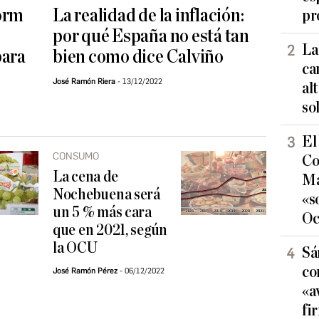
orm
La realidad de la inflación:
pr
por qué España no está tan
La
para
bien como dice Calviño
ca
José Ramón Riera
13/12/2022
al
so
El
CONSUMO
Co
La cena de
Ma
Nochebuena será
«s
un 5 % más cara
Oc
que en 2021, según
la OCU
Sá
co
José Ramón Pérez
06/12/2022
«a
fi