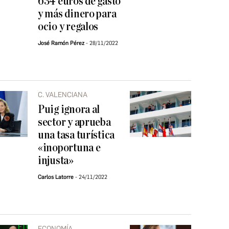
634 euros de gasto
y más dinero para
ocio y regalos
José Ramón Pérez
28/11/2022
C. VALENCIANA
Puig ignora al
sector y aprueba
una tasa turística
«inoportuna e
injusta»
Carlos Latorre
24/11/2022
ECONOMÍA