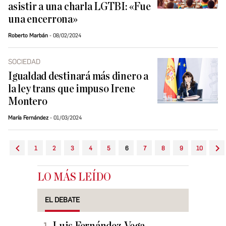
asistir a una charla LGTBI: «Fue
una encerrona»
Roberto Marbán
08/02/2024
SOCIEDAD
Igualdad destinará más dinero a
la ley trans que impuso Irene
Montero
María Fernández
01/03/2024
1
2
3
4
5
6
7
8
9
10
LO MÁS LEÍDO
EL DEBATE