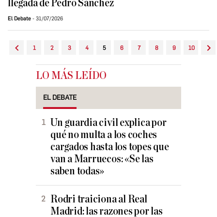
llegada de Pedro Sánchez
El Debate
31/07/2026
1
2
3
4
5
6
7
8
9
10
LO MÁS LEÍDO
EL DEBATE
Un guardia civil explica por
qué no multa a los coches
cargados hasta los topes que
van a Marruecos: «Se las
saben todas»
Rodri traiciona al Real
Madrid: las razones por las