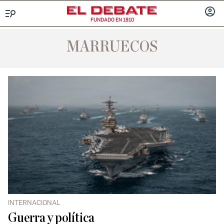
FUNDADO EN 1910
Menú
INICIA
SESIÓ
MARRUECOS
INTERNACIONAL
Guerra y política