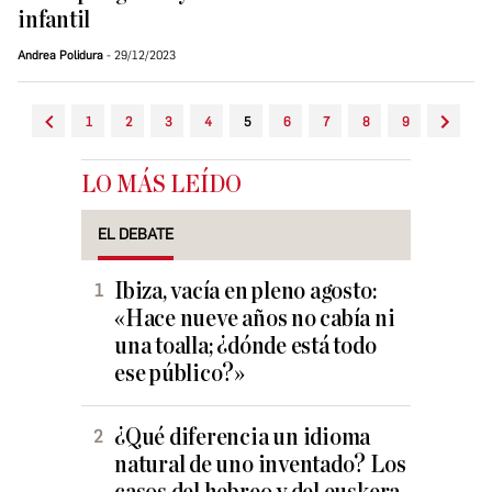
infantil
Andrea Polidura
29/12/2023
1
2
3
4
5
6
7
8
9
LO MÁS LEÍDO
EL DEBATE
Ibiza, vacía en pleno agosto:
«Hace nueve años no cabía ni
una toalla; ¿dónde está todo
ese público?»
¿Qué diferencia un idioma
natural de uno inventado? Los