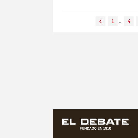
1
...
4