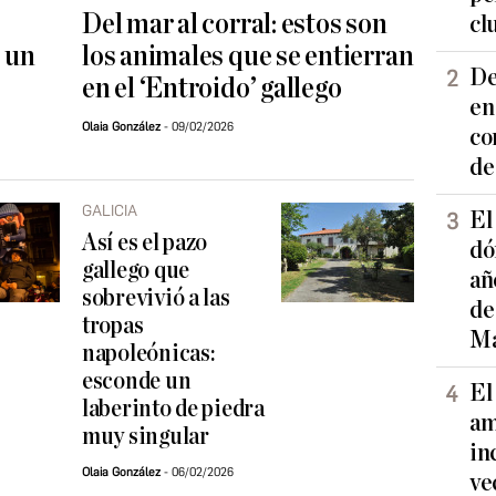
Del mar al corral: estos son
cl
e un
los animales que se entierran
De
en el ‘Entroido’ gallego
en
Olaia González
09/02/2026
co
de
GALICIA
El
Así es el pazo
dó
gallego que
añ
sobrevivió a las
de
tropas
Ma
napoleónicas:
esconde un
El
laberinto de piedra
am
muy singular
in
Olaia González
06/02/2026
ve