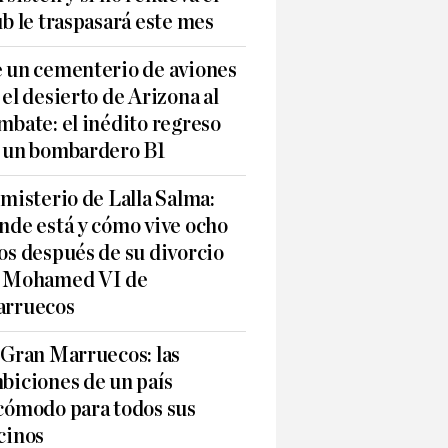
ub le traspasará este mes
 un cementerio de aviones
 el desierto de Arizona al
mbate: el inédito regreso
 un bombardero B1
 misterio de Lalla Salma:
nde está y cómo vive ocho
os después de su divorcio
 Mohamed VI de
rruecos
 Gran Marruecos: las
biciones de un país
cómodo para todos sus
cinos