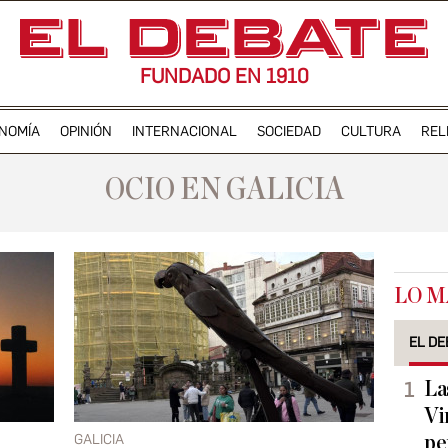
FUNDADO EN 1910
NOMÍA
OPINIÓN
INTERNACIONAL
SOCIEDAD
CULTURA
REL
OCIO EN GALICIA
LO M
EL DE
La
Vi
GALICIA
pe