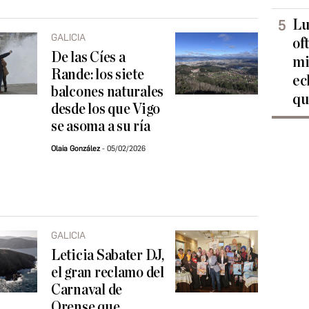
Lu
GALICIA
of
De las Cíes a
mi
Rande: los siete
ec
balcones naturales
qu
desde los que Vigo
se asoma a su ría
Olaia González
05/02/2026
GALICIA
Leticia Sabater DJ,
el gran reclamo del
Carnaval de
Orense que