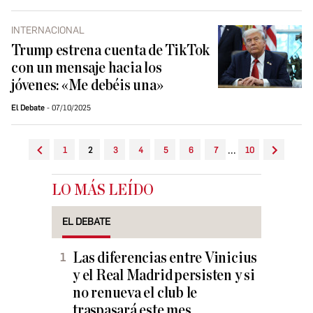
INTERNACIONAL
Trump estrena cuenta de TikTok
con un mensaje hacia los
jóvenes: «Me debéis una»
El Debate
07/10/2025
...
1
2
3
4
5
6
7
10
LO MÁS LEÍDO
EL DEBATE
Las diferencias entre Vinicius
y el Real Madrid persisten y si
no renueva el club le
traspasará este mes