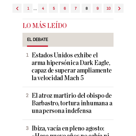
...
1
4
5
6
7
8
9
10
LO MÁS LEÍDO
EL DEBATE
Estados Unidos exhibe el
arma hipersónica Dark Eagle,
capaz de superar ampliamente
la velocidad Mach 5
El atroz martirio del obispo de
Barbastro, tortura inhumana a
una persona indefensa
Ibiza, vacía en pleno agosto: