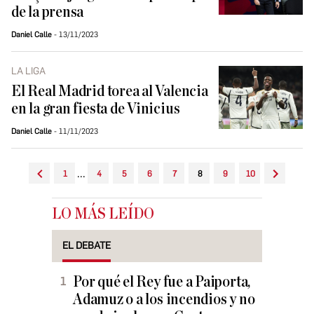
de la prensa
Daniel Calle
13/11/2023
LA LIGA
El Real Madrid torea al Valencia
en la gran fiesta de Vinicius
Daniel Calle
11/11/2023
...
1
4
5
6
7
8
9
10
LO MÁS LEÍDO
EL DEBATE
Por qué el Rey fue a Paiporta,
Adamuz o a los incendios y no