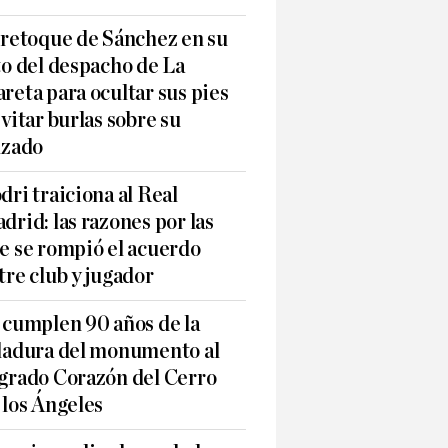
 retoque de Sánchez en su
to del despacho de La
reta para ocultar sus pies
evitar burlas sobre su
lzado
dri traiciona al Real
drid: las razones por las
e se rompió el acuerdo
tre club y jugador
 cumplen 90 años de la
ladura del monumento al
grado Corazón del Cerro
 los Ángeles