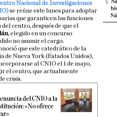
Na
entro Nacional de Investigaciones
hi
IO)
se reúne este lunes para adoptar
Sá
sarias que garanticen las funciones
a del centro, después de que el
dán
, elegido en un concurso
dido no asumir el cargo.
conoció que este catedrático de la
a de Nueva York (Estados Unidos),
ncorporarse al CNIO el 1 de mayo,
gir el centro, que actualmente
e crisis.
enuncia del CNIO a la
nstitución: «No ofrece
rar»