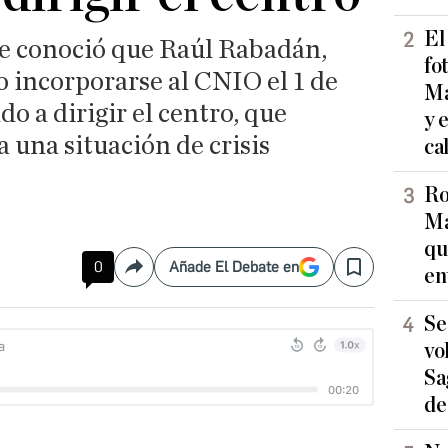
El
se conoció que Raúl Rabadán,
fo
 incorporarse al CNIO el 1 de
Ma
o a dirigir el centro, que
y 
 una situación de crisis
ca
Ro
Ma
qu
0
Añade El Debate en
en
Compartir
Save
Se
vo
Sa
de