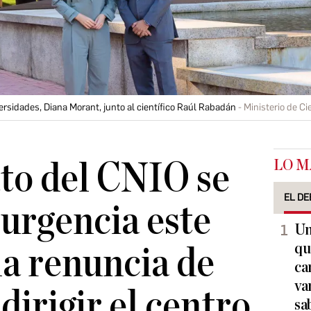
ersidades, Diana Morant, junto al científico Raúl Rabadán
Ministerio de Ci
LO M
to del CNIO se
EL DE
 urgencia este
Un
qu
la renuncia de
ca
va
dirigir el centro
sa