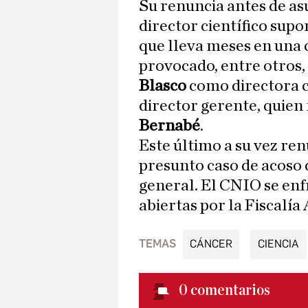
Su renuncia antes de as
director científico sup
que lleva meses en una 
provocado, entre otros,
Blasco
como directora ci
director gerente, quien 
Bernabé
.
Este último a su vez re
presunto caso de acoso 
general. El CNIO se enf
abiertas por la Fiscalía
TEMAS
CÁNCER
CIENCIA
0
comentarios