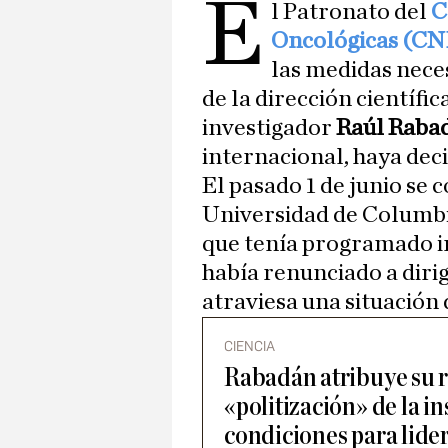
E
l Patronato del
C
Oncológicas (CN
las medidas nece
de la dirección científic
investigador
Raúl Raba
internacional, haya deci
El pasado 1 de junio se 
Universidad de Columbi
que tenía programado i
había renunciado a diri
atraviesa una situación d
CIENCIA
Rabadán atribuye su r
«politización» de la i
condiciones para lide