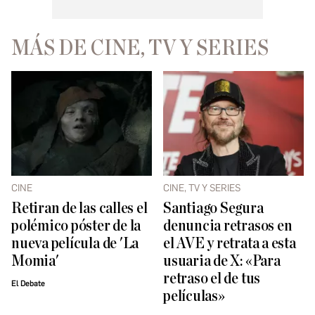
MÁS DE CINE, TV Y SERIES
CINE
CINE, TV Y SERIES
Retiran de las calles el
Santiago Segura
polémico póster de la
denuncia retrasos en
nueva película de 'La
el AVE y retrata a esta
Momia'
usuaria de X: «Para
retraso el de tus
El Debate
películas»