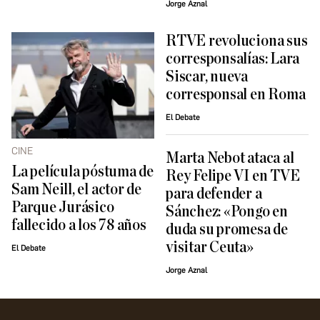
Jorge Aznal
RTVE revoluciona sus
corresponsalías: Lara
Siscar, nueva
corresponsal en Roma
El Debate
CINE
Marta Nebot ataca al
La película póstuma de
Rey Felipe VI en TVE
Sam Neill, el actor de
para defender a
Parque Jurásico
Sánchez: «Pongo en
fallecido a los 78 años
duda su promesa de
visitar Ceuta»
El Debate
Jorge Aznal