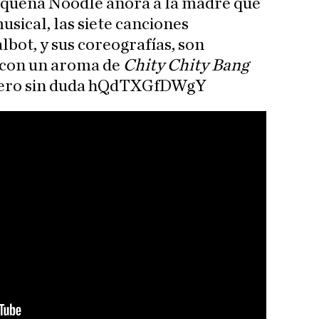
pequeña Noodle añora a la madre que
usical, las siete canciones
bot, y sus coreografías, son
 con un aroma de
Chity Chity Bang
Pero sin duda hQdTXGfDWgY