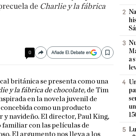
 precuela de
Charlie y la fábrica
Na
hi
Sá
Nu
Ma
0
Añade El Debate en
Compartir
Save
a 
le
cal británica se presenta como una
Un
ie y la fábrica de chocolate
, de Tim
pa
se
inspirada en la novela juvenil de
un
 concebida como un producto
15
y navideño. El director, Paul King,
 familiar con las películas de
Lu
oso. El argumento nos lleva a los