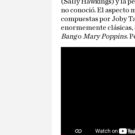
(Sally Hawkings) y la 
no conoció. El aspecto m
compuestas por Joby Tal
enormemente clásicas,
Bang
o
Mary Poppins
. 