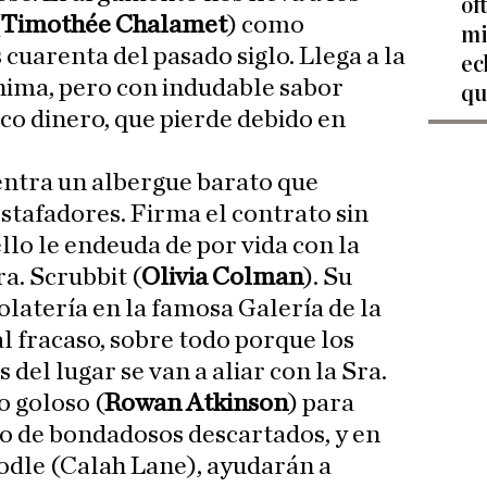
of
Timothée Chalamet
) como
mi
 cuarenta del pasado siglo. Llega a la
ec
nima, pero con indudable sabor
qu
o dinero, que pierde debido en
ntra un albergue barato que
stafadores. Firma el contrato sin
ello le endeuda de por vida con la
a. Scrubbit (
Olivia Colman
). Su
olatería en la famosa Galería de la
l fracaso, sobre todo porque los
del lugar se van a aliar con la Sra.
o goloso (
Rowan Atkinson
) para
o de bondadosos descartados, y en
odle (Calah Lane), ayudarán a