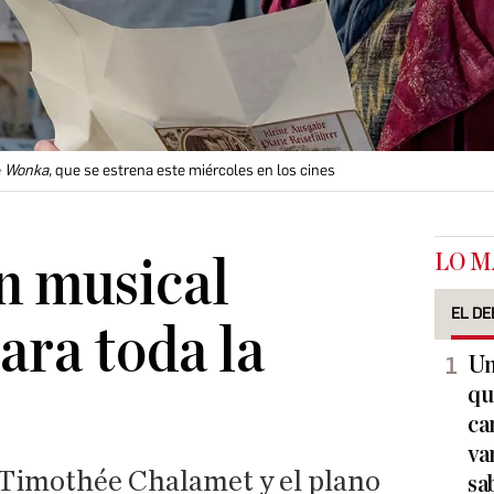
e
Wonka,
que se estrena este miércoles en los cines
LO M
n musical
EL DE
ara toda la
Un
qu
ca
va
 Timothée Chalamet y el plano
sa