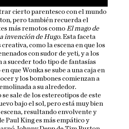
trar cierto parentesco con el mundo
ton, pero también recuerda el
tes más remotos como
El mago de
a invención de Hugo
. Esta faceta
 creativa, como la escena en que los
enados con sudor de yeti, y a los
 a suceder todo tipo de fantasías
 en que Wonka se sube a una caja en
onocer y los bombones comienzan a
remolinada a su alrededor.
se sale de los estereotipos de este
nuevo bajo el sol, pero está muy bien
n escena, resultando envolvente y
e Paul King es más empático y
carnó Johnny Depp de Tim Burton,