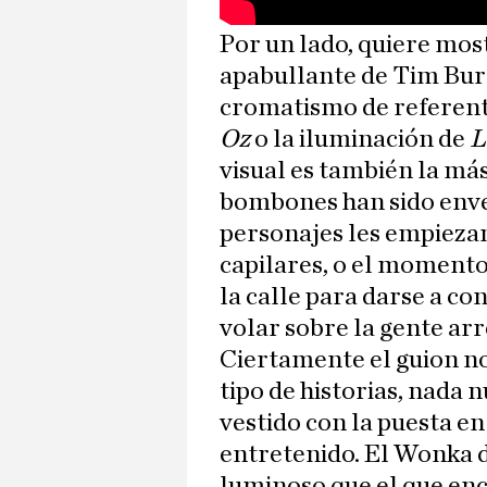
Por un lado, quiere mos
apabullante de Tim Bur
cromatismo de referen
Oz
o la iluminación de
L
visual es también la más
bombones han sido enven
personajes les empiezan
capilares, o el momento
la calle para darse a c
volar sobre la gente ar
Ciertamente el guion no 
tipo de historias, nada 
vestido con la puesta e
entretenido. El Wonka d
luminoso que el que en