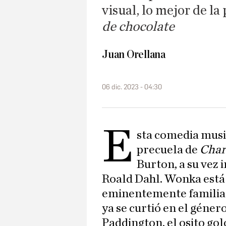
visual, lo mejor de la
de chocolate
Juan Orellana
06 dic. 2023 - 04:30
E
sta comedia musi
precuela de
Charl
Burton, a su vez 
Roald Dahl. Wonka está
eminentemente familiar 
ya se curtió en el género
Paddington, el osito gol