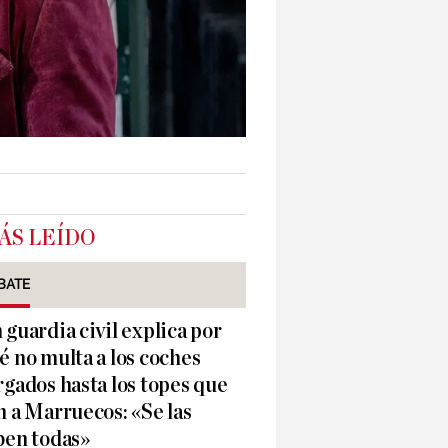
ÁS LEÍDO
BATE
 guardia civil explica por
é no multa a los coches
rgados hasta los topes que
n a Marruecos: «Se las
ben todas»