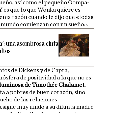
sueño, así como el pequeño Oompa-
 es que lo que Wonka quiere es
tenía razón cuando le dijo que «todas
te mundo comienzan con un sueño».
a': una asombrosa cinta
ltos
ntos de Dickens y de Capra,
ósfera de positividad a la que no es
 luminosa de Timothée Chalamet
.
ta a pobres de buen corazón, sino
mucho de las relaciones
a
sigue muy unido a su difunta madre