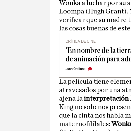
Wonka a luchar por su 
Loompa (Hugh Grant). Y
verificar que su madre 
las cosas buenas de es
CRÍTICA DE CINE
'En nombre de la tierr
de animación para adu
Juan Orellana
La película tiene eleme
atravesados por una atm
ajena la
interpretación
King no solo nos presen
que la cinta nos habla 
maternofililales:
Wonk