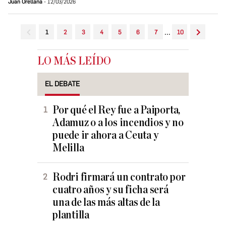
Juan Orellana
12/03/2026
...
1
2
3
4
5
6
7
10
LO MÁS LEÍDO
EL DEBATE
Por qué el Rey fue a Paiporta,
Adamuz o a los incendios y no
puede ir ahora a Ceuta y
Melilla
Rodri firmará un contrato por
cuatro años y su ficha será
una de las más altas de la
plantilla