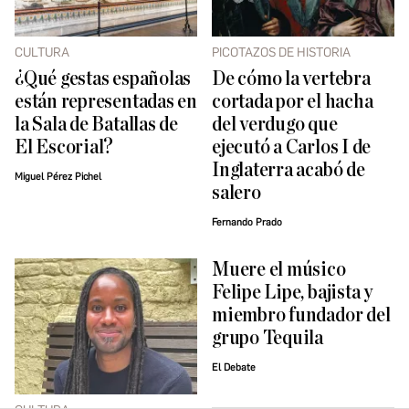
CULTURA
PICOTAZOS DE HISTORIA
¿Qué gestas españolas
De cómo la vertebra
están representadas en
cortada por el hacha
la Sala de Batallas de
del verdugo que
El Escorial?
ejecutó a Carlos I de
Inglaterra acabó de
Miguel Pérez Pichel
salero
Fernando Prado
Muere el músico
Felipe Lipe, bajista y
miembro fundador del
grupo Tequila
El Debate