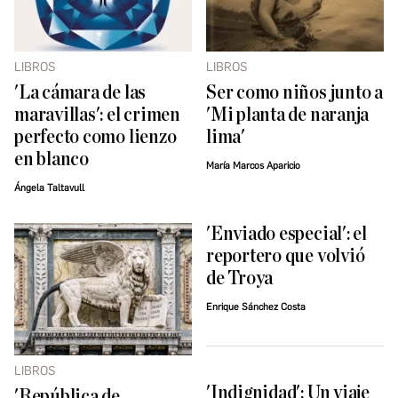
LIBROS
LIBROS
'La cámara de las
Ser como niños junto a
maravillas': el crimen
'Mi planta de naranja
perfecto como lienzo
lima'
en blanco
María Marcos Aparicio
Ángela Taltavull
'Enviado especial': el
reportero que volvió
de Troya
Enrique Sánchez Costa
LIBROS
'Indignidad': Un viaje
'República de