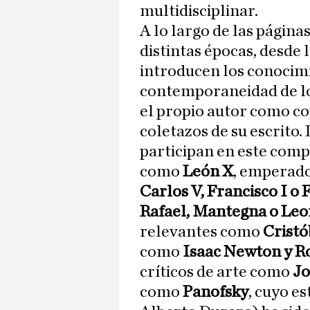
multidisciplinar.
A lo largo de las página
distintas épocas, desde 
introducen los conocimi
contemporaneidad de lo
el propio autor como co
coletazos de su escrito
participan en este com
como
León X
, emperado
Carlos V, Francisco I o 
Rafael, Mantegna o Leo
relevantes como
Cristó
como
Isaac Newton y 
críticos de arte como
Jo
como
Panofsky
, cuyo e