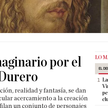
LO M
maginario por el
EL DE
Durero
La
Vi
ión, realidad y fantasía, se dan
pe
cular acercamiento a la creación
cl
filan un conjunto de personajes