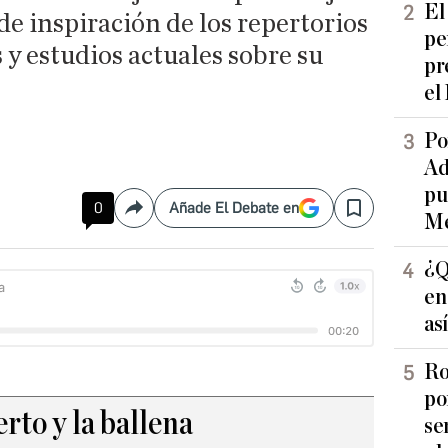
El
de inspiración de los repertorios
pe
s y estudios actuales sobre su
pr
el
Po
Ad
pu
0
Añade El Debate en
Compartir
Save
Me
¿Q
en
as
Ro
po
rto y la ballena
se