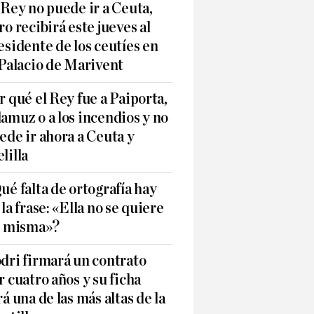
 Rey no puede ir a Ceuta,
ro recibirá este jueves al
esidente de los ceutíes en
 Palacio de Marivent
r qué el Rey fue a Paiporta,
amuz o a los incendios y no
ede ir ahora a Ceuta y
lilla
ué falta de ortografía hay
 la frase: «Ella no se quiere
í misma»?
dri firmará un contrato
r cuatro años y su ficha
rá una de las más altas de la