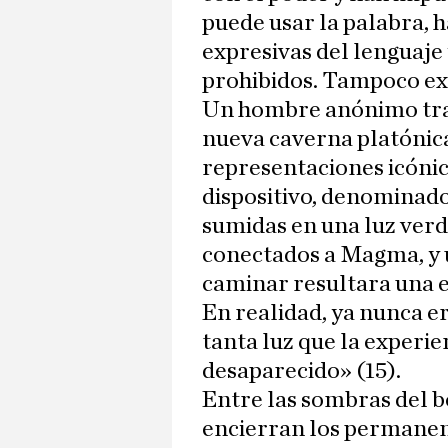
puede usar la palabra, 
expresivas del lenguaje y
prohibidos. Tampoco exi
Un hombre anónimo tran
nueva caverna platónica
representaciones icóni
dispositivo, denominad
sumidas en una luz verd
conectados a Magma, y u
caminar resultara una e
En realidad, ya nunca e
tanta luz que la experie
desaparecido» (15).
Entre las sombras del b
encierran los permanen