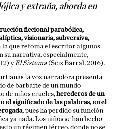
jica y extraña, aborda en
rucción ficcional parabólica,
alíptica, visionaria, subversiva,
n la que retoma el escritor algunos
n su narrativa, especialmente,
012) y
El Sistema
(Seix Barral, 2016).
urtianas la voz narradora presenta
ado de barbarie de un mundo
o de niños crueles,
herederos de un
el significado de las palabras, en el
derogada
, pues ha perdido su función
ica ya nada. Los niños se han hecho
esto un régimen férreo, donde no se