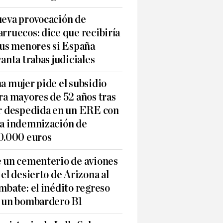
eva provocación de
rruecos: dice que recibiría
sus menores si España
vanta trabas judiciales
a mujer pide el subsidio
ra mayores de 52 años tras
r despedida en un ERE con
a indemnización de
0.000 euros
 un cementerio de aviones
 el desierto de Arizona al
mbate: el inédito regreso
 un bombardero B1