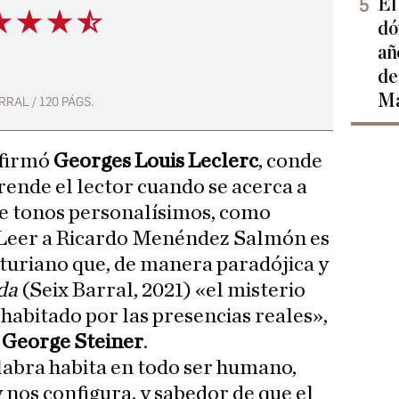
El
dó
añ
de
Ma
RRAL / 120 PÁGS.
afirmó
Georges Louis Leclerc
, conde
rende el lector cuando se acerca a
te tonos personalísimos, como
. Leer a Ricardo Menéndez Salmón es
sturiano que, de manera paradójica y
da
(Seix Barral, 2021) «el misterio
habitado por las presencias reales»,
o
George Steiner
.
labra habita en todo ser humano,
 nos configura, y sabedor de que el