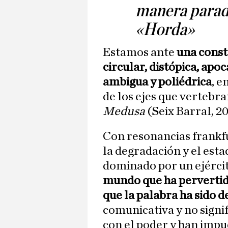
manera paradó
«Horda»
Estamos ante
una const
circular, distópica, apoc
ambigua y poliédrica
, e
de los ejes que vertebra
Medusa
(Seix Barral, 2
Con resonancias frankf
la degradación y el est
dominado por un ejércit
mundo que ha pervertido 
que la palabra ha sido 
comunicativa y no signif
con el poder y han impu