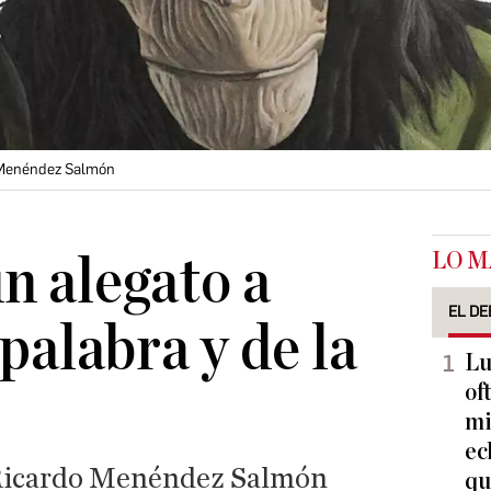
o Menéndez Salmón
LO M
n alegato a
EL DE
 palabra y de la
Lu
of
mi
ec
 Ricardo Menéndez Salmón
qu