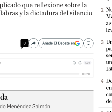
plicado que reflexione sobre la
Nu
labras y la dictadura del silencio
Ma
a 
le
Un
0
Añade El Debate en
Compartir
Save
pa
se
un
15
De
en
co
da
de
rdo Menéndez Salmón