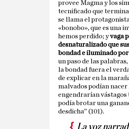
provee Magma y los sim
tecnificado que termina
se llama el protagonis
«bonobo», que es una inv
hemos perdido; y
vaga 
desnaturalizado que sus
bondad e iluminado por 
un paso de las palabras
la bondad fuera el verda
de explicar en la marañ
malvados podían nacer 
engendrarían vástagos 
podía brotar una gananc
desdicha” (101).
La voz narrad