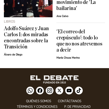
movimiento de 'La
bailarina'
Ana Calvo
LIBROS
Adolfo Suárez y Juan
'El correo del
Carlos I: dos miradas
crepúsculo': todo lo
encontradas sobre la
que no nos atrevemos
Transición
a decir
Álvaro de Diego
María Choza Merino
QUIÉNES SOMOS
CONTÁCTANOS
TÉRMINOS Y CONDICIONES
P. DE PRIVACIDAD