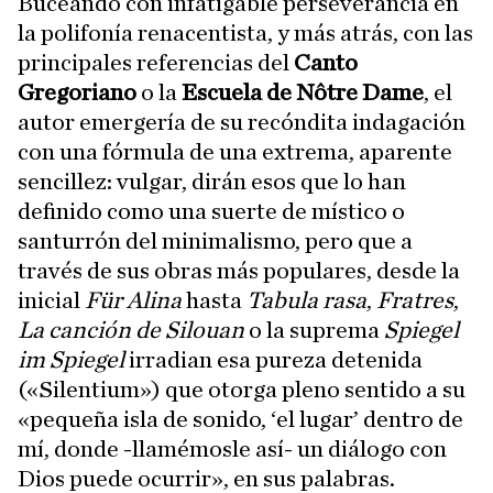
Buceando con infatigable perseverancia en
la polifonía renacentista, y más atrás, con las
principales referencias del
Canto
Gregoriano
o la
Escuela de Nôtre Dame
, el
autor emergería de su recóndita indagación
con una fórmula de una extrema, aparente
sencillez: vulgar, dirán esos que lo han
definido como una suerte de místico o
santurrón del minimalismo, pero que a
través de sus obras más populares, desde la
inicial
Für Alina
hasta
Tabula rasa
,
Fratres
,
La canción de Silouan
o la suprema
Spiegel
im Spiegel
irradian esa pureza detenida
(«Silentium») que otorga pleno sentido a su
«pequeña isla de sonido, ‘el lugar’ dentro de
mí, donde -llamémosle así- un diálogo con
Dios puede ocurrir», en sus palabras.