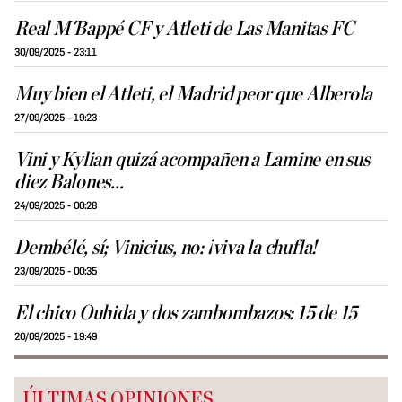
Real M'Bappé CF y Atleti de Las Manitas FC
30/09/2025 - 23:11
Muy bien el Atleti, el Madrid peor que Alberola
27/09/2025 - 19:23
Vini y Kylian quizá acompañen a Lamine en sus
diez Balones...
24/09/2025 - 00:28
Dembélé, sí; Vinicius, no: ¡viva la chufla!
23/09/2025 - 00:35
El chico Ouhida y dos zambombazos: 15 de 15
20/09/2025 - 19:49
ÚLTIMAS OPINIONES