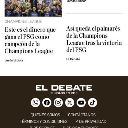
Tomás Guasch
CHAMPIONS LEAGUE
Así queda el palmarés
Este es el dinero que
de la Champions
gana el PSG como
League tras la victoria
campeón de la
del PSG
Champions League
El Debate
Jesús Urdiola
QUIÉNES SOMOS
CONTÁCTANOS
TÉRMINOS Y CONDICIONES
P. DE PRIVACIDAD