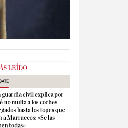
ÁS LEÍDO
BATE
 guardia civil explica por
é no multa a los coches
rgados hasta los topes que
n a Marruecos: «Se las
ben todas»