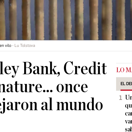
en vilo
Lu Tolstova
lley Bank, Credit
LO M
nature... once
EL DE
Un
ejaron al mundo
qu
ca
va
sa