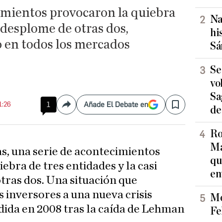
imientos provocaron la quiebra
Na
l desplome de otras dos,
hi
 en todos los mercados
Sá
Se
vo
Sa
1:26
1
Añade El Debate en
Compartir
Save
de
Ro
Ma
as, una serie de acontecimientos
qu
ebra de tres entidades y la casi
en
tras dos. Una situación que
s inversores a una nueva crisis
Mo
dida en 2008 tras la caída de Lehman
Fe