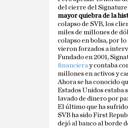
del cierre del Signatur
mayor quiebra de la his
colapso de SVB, los cli
miles de millones de dó
colapso en bolsa, por l
vieron forzados a interv
Fundado en 2001, Sign
financiera
y contaba con
millones en activos y ca
Ahora se ha conocido qu
Estados Unidos estaba s
lavado de dinero por par
El último que ha sufrido
SVB ha sido First Republ
dejó al banco al borde d