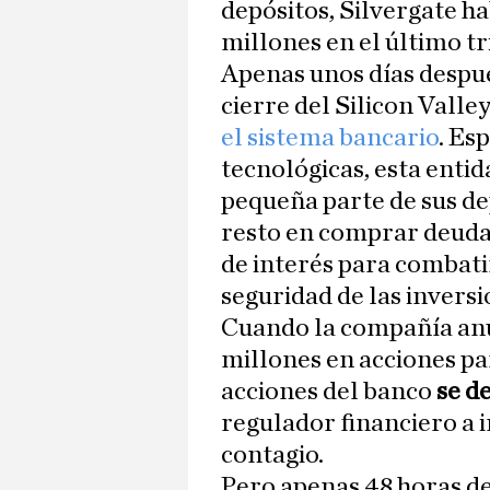
depósitos, Silvergate h
millones en el último t
Apenas unos días despué
cierre del Silicon Vall
el sistema bancario
. Es
tecnológicas, esta enti
pequeña parte de sus dep
resto en comprar deuda a
de interés para combatir
seguridad de las inversi
Cuando la compañía anu
millones en acciones par
acciones del banco
se d
regulador financiero a i
contagio.
Pero apenas 48 horas d