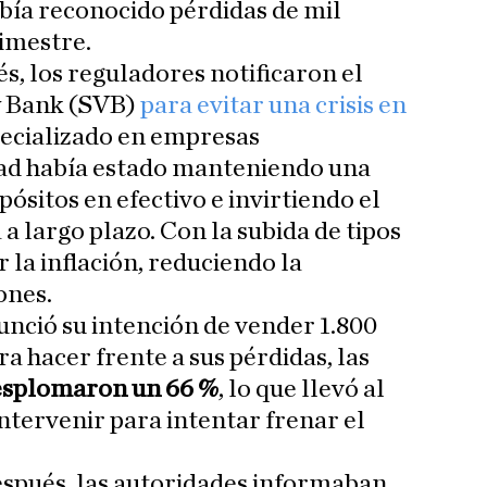
abía reconocido pérdidas de mil
rimestre.
s, los reguladores notificaron el
ey Bank (SVB)
para evitar una crisis en
pecializado en empresas
dad había estado manteniendo una
ósitos en efectivo e invirtiendo el
 largo plazo. Con la subida de tipos
 la inflación, reduciendo la
ones.
nció su intención de vender 1.800
a hacer frente a sus pérdidas, las
esplomaron un 66 %
, lo que llevó al
ntervenir para intentar frenar el
espués, las autoridades informaban