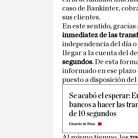
caso de Bankinter, cob
sus clientes.
En este sentido, gracias
inmediatez de las trans
independencia del día o 
llegar a la cuenta del d
segundos
. De esta form
informado en ese plazo d
puesto a disposición del
Se acabó el esperar: E
bancos a hacer las tr
de 10 segundos
Eduardo de Rivas
Al mismo tiempo, los
pa