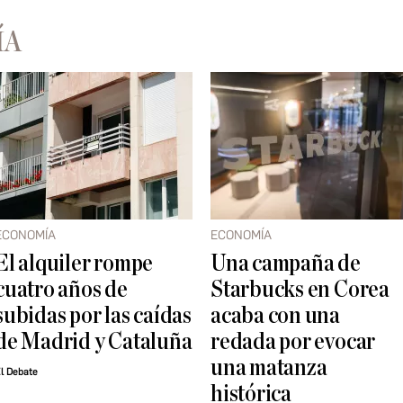
ÍA
ECONOMÍA
ECONOMÍA
El alquiler rompe
Una campaña de
cuatro años de
Starbucks en Corea
subidas por las caídas
acaba con una
de Madrid y Cataluña
redada por evocar
una matanza
l Debate
histórica