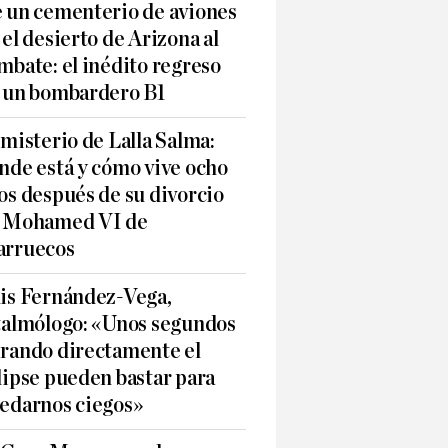
 un cementerio de aviones
 el desierto de Arizona al
mbate: el inédito regreso
 un bombardero B1
 misterio de Lalla Salma:
nde está y cómo vive ocho
os después de su divorcio
 Mohamed VI de
rruecos
is Fernández-Vega,
talmólogo: «Unos segundos
rando directamente el
lipse pueden bastar para
edarnos ciegos»