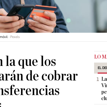
 móvil
Pexels
LO M
 la que los
EL DE
arán de cobrar
La
Vi
ansferencias
pe
cl
s