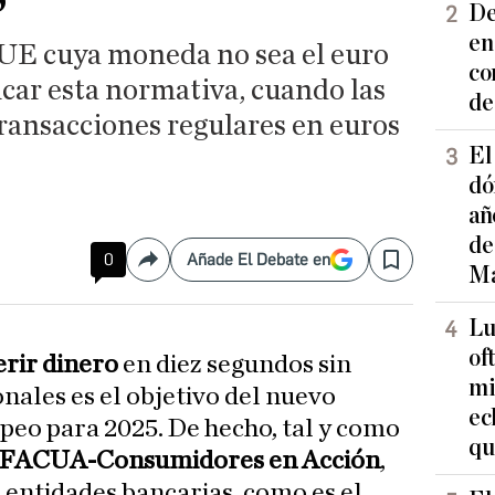
De
en
a UE cuya moneda no sea el euro
co
car esta normativa, cuando las
de
ransacciones regulares en euros
El
dó
añ
de
0
Añade El Debate en
Compartir
Save
Ma
Lu
of
erir dinero
en diez segundos sin
mi
nales es el objetivo del nuevo
ec
eo para 2025. De hecho, tal y como
qu
FACUA-Consumidores en Acción
,
 entidades bancarias, como es el