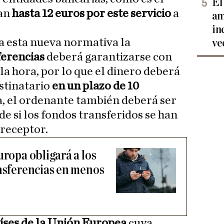
El
ran
hasta 12 euros por este servicio
a
am
in
 a esta nueva normativa la
ve
ferencias
deberá garantizarse con
la hora, por lo que el dinero deberá
estinatario
en un plazo de 10
a, el ordenante también deberá ser
e si los fondos transferidos se han
 receptor.
uropa obligará a los
ansferencias en menos
íses de la Unión Europea
cuya