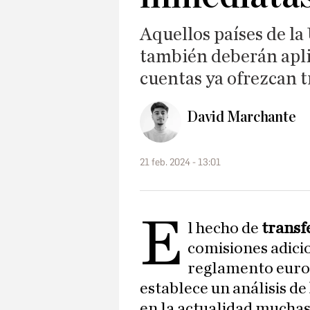
Aquellos países de l
también deberán apli
cuentas ya ofrezcan t
David Marchante
21 feb. 2024 - 13:01
E
l hecho de
transf
comisiones adicio
reglamento europ
establece un análisis de
en la actualidad muchas